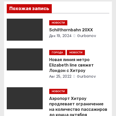
з
Похожая запись
а
НОВОСТИ
п
Schilthornbahn 20XX
и
Дек 19, 2024
Gurbanov
с
ГОРОДА
НОВОСТИ
я
Новая линия метро
Elizabeth line свяжет
м
Лондон с Хитроу
Авг 25, 2022
Gurbanov
НОВОСТИ
Аэропорт Хитроу
продлевает ограничение
на количество пассажиров
до конца октября