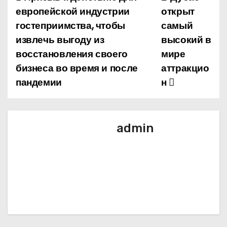
Н
европейской индустрии
открыт
а
гостеприимства, чтобы
самый
извлечь выгоду из
высокий в
в
восстановления своего
мире
и
бизнеса во время и после
аттракцио
пандемии
н
г
а
ц
admin
и
я
п
о