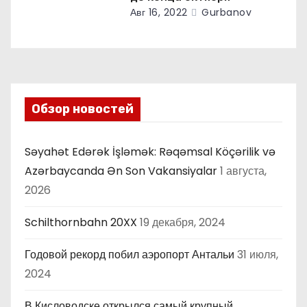
Авг 16, 2022
Gurbanov
Обзор новостей
Səyahət Edərək İşləmək: Rəqəmsal Köçərilik və
Azərbaycanda Ən Son Vakansiyalar
1 августа,
2026
Schilthornbahn 20XX
19 декабря, 2024
Годовой рекорд побил аэропорт Антальи
31 июля,
2024
В Кисловодске открылся самый крупный