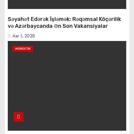
Səyahət Edərək İşləmək: Rəqəmsal Köçərilik
və Azərbaycanda Ən Son Vakansiyalar
Авг 1, 2026
НОВОСТИ