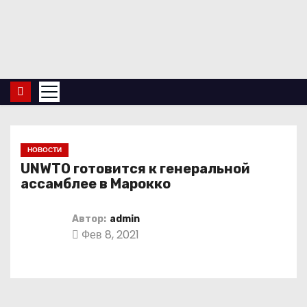
П
е
р
е
й
т
и
к
НОВОСТИ
с
UNWTO готовится к генеральной
о
ассамблее в Марокко
д
е
Автор:
admin
Фев 8, 2021
р
ж
и
м