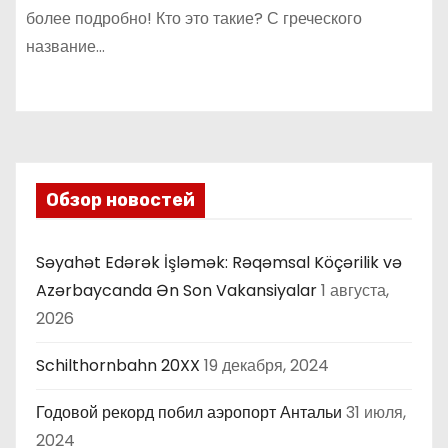
более подробно! Кто это такие? С греческого
название…
Обзор новостей
Səyahət Edərək İşləmək: Rəqəmsal Köçərilik və
Azərbaycanda Ən Son Vakansiyalar
1 августа,
2026
Schilthornbahn 20XX
19 декабря, 2024
Годовой рекорд побил аэропорт Антальи
31 июля,
2024