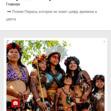
о
Главная
м
Племя Пираха, которое не знает цифр, времени и
у
цвета