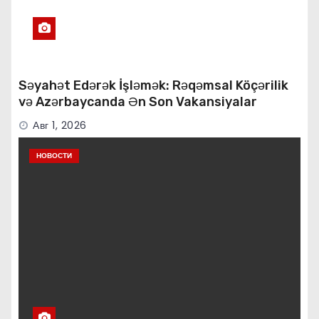
Səyahət Edərək İşləmək: Rəqəmsal Köçərilik
və Azərbaycanda Ən Son Vakansiyalar
Авг 1, 2026
НОВОСТИ