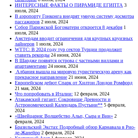
ИНТЕРЕСНЫЕ ФАКТЫ О ПИРАМИДЕ ЕГИПТА
3
июля, 2024
В аэропорту Гонконга внедрят умную систему досмотра
пассажиров
2 июля, 2024
Собор Парижской Богоматери откроется 8 декабря
1
июля, 2024
Амстердам вводит ограничения для крупных круизных
лайнеров
1 июля, 2024
WTTC: В 2024 году тур сектор Турции продолжит
ставить рекорды
24 июня, 2024
В Шардже появятся острова с частными виллами и
апартаментами
24 июня, 2024
Албания вышла на мировую туристическую арену как
прекрасное направление
21 июня, 2024
Европейском дебют Спарк от Хилтон Лондон Ромфорд
21 мая, 2024
Что попробовать в Италии:
12 февраля, 2024
Атакамский гигант: Сокровище Древности и
Астрономический Календарь Пустыни**
5 февраля,
2024
«Швейцария: Волшебство Альп, Сыра и Вин»
2
февраля, 2024
Бразильский Экстаз: Подробный обзор Карнавала в Рио-
де-Жанейро
2 февраля, 2024