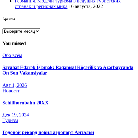
Германия. Модели туризма в ведущих туристских
странах и регионах мира
16 августа, 2022
Архивы
Архивы
You missed
Обо всём
Səyahət Edərək İşləmək: Rəqəmsal Köçərilik və Azərbaycanda
Ən Son Vakansiyalar
Авг 1, 2026
Новости
Schilthornbahn 20XX
Дек 19, 2024
Туризм
Годовой рекорд побил аэропорт Антальи