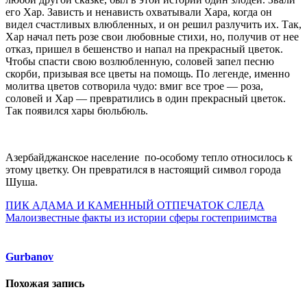
его Хар. Зависть и ненависть охватывали Хара, когда он
видел счастливых влюбленных, и он решил разлучить их. Так,
Хар начал петь розе свои любовные стихи, но, получив от нее
отказ, пришел в бешенство и напал на прекрасный цветок.
Чтобы спасти свою возлюбленную, соловей запел песню
скорби, призывая все цветы на помощь. По легенде, именно
молитва цветов сотворила чудо: вмиг все трое — роза,
соловей и Хар — превратились в один прекрасный цветок.
Так появился хары бюльбюль.
Азербайджанское население по-особому тепло относилось к
этому цветку. Он превратился в настоящий символ города
Шуша.
Навигация
ПИК АДАМА И КАМЕННЫЙ ОТПЕЧАТОК СЛЕДА
Малоизвестные факты из истории сферы гостеприимства
по
записям
Gurbanov
Похожая запись