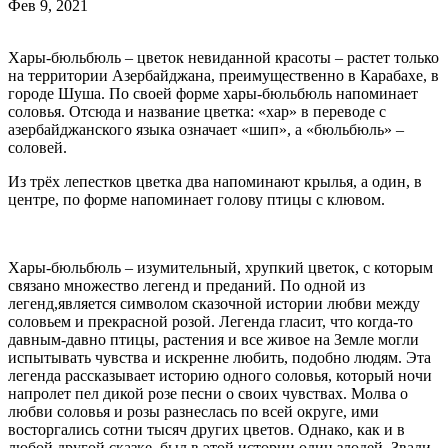
Фев 9, 2021
Хары-бюльбюль – цветок невиданной красоты – растет только
на территории Азербайджана, преимущественно в Карабахе, в
городе Шуша. По своей форме хары-бюльбюль напоминает
соловья. Отсюда и название цветка: «хар» в переводе с
азербайджанского языка означает «шип», а «бюльбюль» –
соловей.
Из трёх лепестков цветка два напоминают крылья, а один, в
центре, по форме напоминает голову птицы с клювом.
Хары-бюльбюль – изумительный, хрупкий цветок, с которым
связано множество легенд и преданий. По одной из
легенд,является символом сказочной истории любви между
соловьем и прекрасной розой. Легенда гласит, что когда-то
давным-давно птицы, растения и все живое на Земле могли
испытывать чувства и искренне любить, подобно людям. Эта
легенда рассказывает историю одного соловья, который ночи
напролет пел дикой розе песни о своих чувствах. Молва о
любви соловья и розы разнеслась по всей округе, ими
восторгались сотни тысяч других цветов. Однако, как и в
любой другой сказке, был в этой истории один злодей. Звали