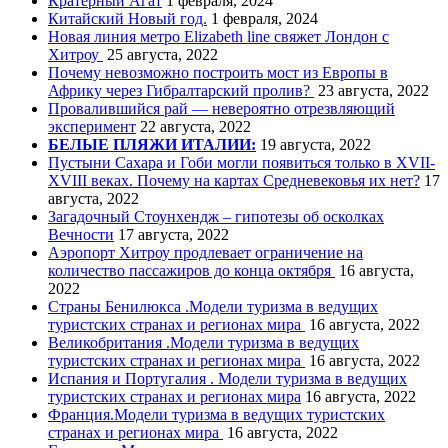
Кратерный Агат
1 февраля, 2024
Китайский Новый год.
1 февраля, 2024
Новая линия метро Elizabeth line свяжет Лондон с
Хитроу
25 августа, 2022
Почему невозможно построить мост из Европы в
Африку через Гибралтарский пролив?
23 августа, 2022
Провалившийся рай — невероятно отрезвляющий
эксперимент
22 августа, 2022
БЕЛЫЕ ПЛЯЖИ ИТАЛИИ:
19 августа, 2022
Пустыни Сахара и Гоби могли появиться только в XVII-
XVIII веках. Почему на картах Средневековья их нет?
17
августа, 2022
Загадочный Стоунхендж – гипотезы об осколках
Вечности
17 августа, 2022
Аэропорт Хитроу продлевает ограничение на
количество пассажиров до конца октября
16 августа,
2022
Страны Бенилюкса .Модели туризма в ведущих
туристских странах и регионах мира
16 августа, 2022
Великобритания .Модели туризма в ведущих
туристских странах и регионах мира
16 августа, 2022
Испания и Португалия . Модели туризма в ведущих
туристских странах и регионах мира
16 августа, 2022
Франция.Модели туризма в ведущих туристских
странах и регионах мира
16 августа, 2022