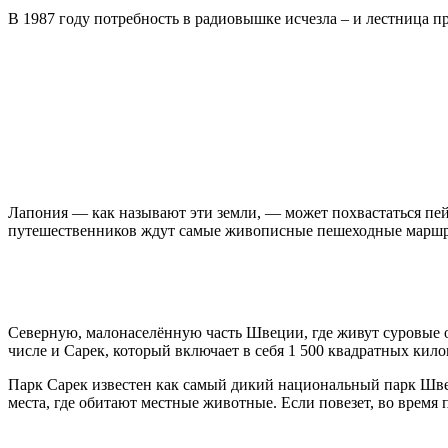
В 1987 году потребность в радиовышке исчезла – и лестница 
Лапония — как называют эти земли, — может похвастаться пей
путешественников ждут самые живописные пешеходные маршру
Северную, малонаселённую часть Швеции, где живут суровые 
числе и Сарек, который включает в себя 1 500 квадратных кил
Парк Сарек известен как самый дикий национальный парк Швец
места, где обитают местные животные. Если повезет, во время