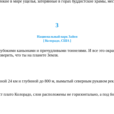
окие в мире ущелья, затерянные в горах буддистские храмы, ме
3
Национальный парк Зайон
[ Колорадо, США ]
убокими каньонами и причудливыми тоннелями. И все это окраш
верить, что ты на планете Земля.
иной 24 км и глубиной до 800 м, вымытый северным рукавом р
ест плато Колорадо, слои расположены не горизонтально, а под