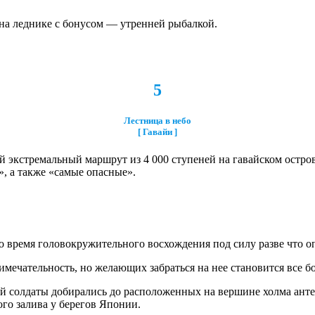
на леднике с бонусом — утренней рыбалкой.
5
Лестница в небо
[ Гавайи ]
й экстремальный маршрут из 4 000 ступеней на гавайском остров
, а также «самые опасные».
во время головокружительного восхождения под силу разве что 
мечательность, но желающих забраться на нее становится все б
ей солдаты добирались до расположенных на вершине холма ант
го залива у берегов Японии.