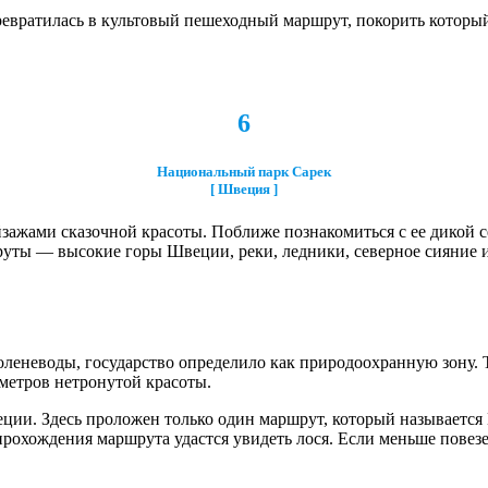
превратилась в культовый пешеходный маршрут, покорить которы
6
Национальный парк Сарек
[ Швеция ]
зажами сказочной красоты. Поближе познакомиться с ее дикой 
ты — высокие горы Швеции, реки, ледники, северное сияние и
оленеводы, государство определило как природоохранную зону.
ометров нетронутой красоты.
ии. Здесь проложен только один маршрут, который называется К
 прохождения маршрута удастся увидеть лося. Если меньше повез