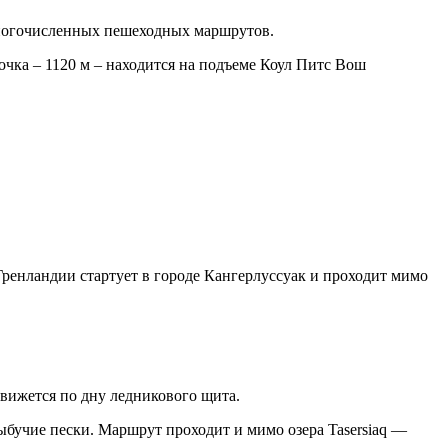
многочисленных пешеходных маршрутов.
очка – 1120 м – находится на подъеме Коул Питс Вош
ренландии стартует в городе Кангерлуссуак и проходит мимо
вижется по дну ледникового щита.
ыбучие пески. Маршрут проходит и мимо озера Tasersiaq —