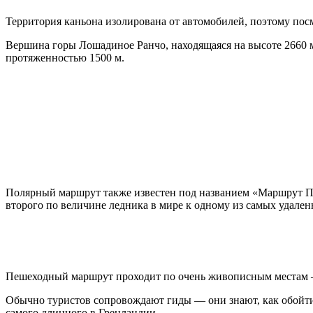
Территория каньона изолирована от автомобилей, поэтому по
Вершина горы Лошадиное Ранчо, находящаяся на высоте 2660 м,
протяженностью 1500 м.
Полярный маршрут также известен под названием «Маршрут Пол
второго по величине ледника в мире к одному из самых удале
Пешеходный маршрут проходит по очень живописным местам — 
Обычно туристов сопровождают гиды — они знают, как обойти 
самого длинного в Гренландии.