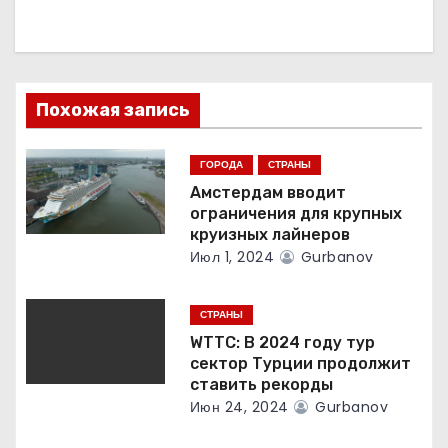
а
ц
и
Похожая запись
я
ГОРОДА
СТРАНЫ
п
Амстердам вводит
о
ограничения для крупных
круизных лайнеров
з
Июл 1, 2024
Gurbanov
а
СТРАНЫ
п
WTTC: В 2024 году тур
сектор Турции продолжит
и
ставить рекорды
Июн 24, 2024
Gurbanov
с