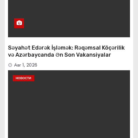
Səyahət Edərək İşləmək: Rəqəmsal Köçərilik
və Azərbaycanda Ən Son Vakansiyalar
Авг 1, 2026
НОВОСТИ