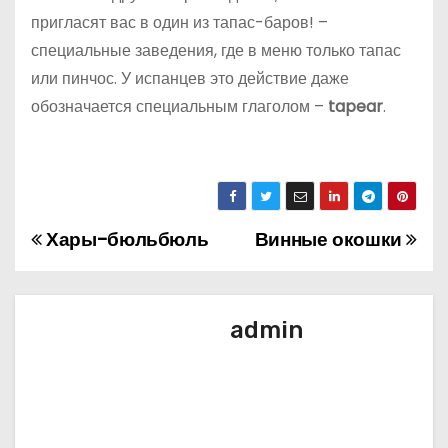
пригласят вас в один из тапас-баров! –
специальные заведения, где в меню только тапас
или пинчос. У испанцев это действие даже
обозначается специальным глаголом –
tapear
.
Хары-бюльбюль
Винные окошки
Н
а
в
admin
и
г