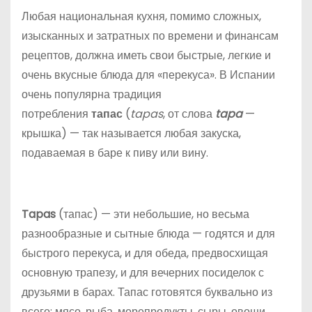
о
Любая национальная кухня, помимо сложных,
м
изысканных и затратных по времени и финансам
у
рецептов, должна иметь свои быстрые, легкие и
очень вкусные блюда для «перекуса». В Испании
очень популярна традиция
потребления
тапас
(
tapas
, от слова
tapa
—
крышка) — так называется любая закуска,
подаваемая в баре к пиву или вину.
Tapas
(тапас) — эти небольшие, но весьма
разнообразные и сытные блюда — годятся и для
быстрого перекуса, и для обеда, предвосхищая
основную трапезу, и для вечерних посиделок с
друзьями в барах. Тапас готовятся буквально из
всего: мясо, рыба, морепродукты, сыры, овощи,