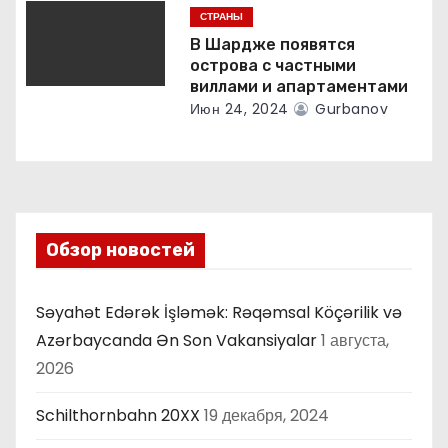
я
СТРАНЫ
В Шардже появятся
м
острова с частными
виллами и апартаментами
Июн 24, 2024
Gurbanov
Обзор новостей
Səyahət Edərək İşləmək: Rəqəmsal Köçərilik və
Azərbaycanda Ən Son Vakansiyalar
1 августа,
2026
Schilthornbahn 20XX
19 декабря, 2024