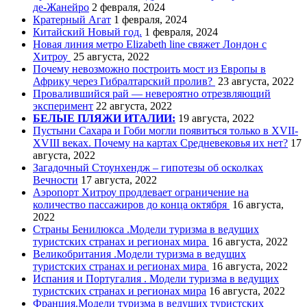
де-Жанейро
2 февраля, 2024
Кратерный Агат
1 февраля, 2024
Китайский Новый год.
1 февраля, 2024
Новая линия метро Elizabeth line свяжет Лондон с
Хитроу
25 августа, 2022
Почему невозможно построить мост из Европы в
Африку через Гибралтарский пролив?
23 августа, 2022
Провалившийся рай — невероятно отрезвляющий
эксперимент
22 августа, 2022
БЕЛЫЕ ПЛЯЖИ ИТАЛИИ:
19 августа, 2022
Пустыни Сахара и Гоби могли появиться только в XVII-
XVIII веках. Почему на картах Средневековья их нет?
17
августа, 2022
Загадочный Стоунхендж – гипотезы об осколках
Вечности
17 августа, 2022
Аэропорт Хитроу продлевает ограничение на
количество пассажиров до конца октября
16 августа,
2022
Страны Бенилюкса .Модели туризма в ведущих
туристских странах и регионах мира
16 августа, 2022
Великобритания .Модели туризма в ведущих
туристских странах и регионах мира
16 августа, 2022
Испания и Португалия . Модели туризма в ведущих
туристских странах и регионах мира
16 августа, 2022
Франция.Модели туризма в ведущих туристских