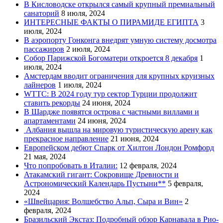
В Кисловодске открылся самый крупный премиальный
санаторий
8 июля, 2024
ИНТЕРЕСНЫЕ ФАКТЫ О ПИРАМИДЕ ЕГИПТА
3
июля, 2024
В аэропорту Гонконга внедрят умную систему досмотра
пассажиров
2 июля, 2024
Собор Парижской Богоматери откроется 8 декабря
1
июля, 2024
Амстердам вводит ограничения для крупных круизных
лайнеров
1 июля, 2024
WTTC: В 2024 году тур сектор Турции продолжит
ставить рекорды
24 июня, 2024
В Шардже появятся острова с частными виллами и
апартаментами
24 июня, 2024
Албания вышла на мировую туристическую арену как
прекрасное направление
21 июня, 2024
Европейском дебют Спарк от Хилтон Лондон Ромфорд
21 мая, 2024
Что попробовать в Италии:
12 февраля, 2024
Атакамский гигант: Сокровище Древности и
Астрономический Календарь Пустыни**
5 февраля,
2024
«Швейцария: Волшебство Альп, Сыра и Вин»
2
февраля, 2024
Бразильский Экстаз: Подробный обзор Карнавала в Рио-