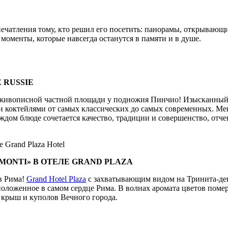
печатления тому, кто решил его посетить: панорамы, открываю
оменты, которые навсегда останутся в памяти и в душе.
 RUSSIE
а живописной частной площади у подножия Пинчио! Изысканны
ми коктейлями от самых классических до самых современных. 
дом блюде сочетается качество, традиции и совершенство, отче
the Grand Plaza Hotel
 MONTI» В ОТЕЛЕ GRAND PLAZA
в Рима!
Grand Hotel Plaza
с захватывающим видом на Тринита-де
оложенное в самом сердце Рима. В волнах аромата цветов помер
 крыш и куполов Вечного города.