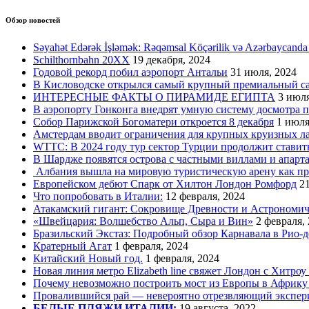
Обзор новостей
Səyahət Edərək İşləmək: Rəqəmsal Köçərilik və Azərbaycanda
Schilthornbahn 20XX
19 декабря, 2024
Годовой рекорд побил аэропорт Антальи
31 июля, 2024
В Кисловодске открылся самый крупный премиальный с
ИНТЕРЕСНЫЕ ФАКТЫ О ПИРАМИДЕ ЕГИПТА
3 июля
В аэропорту Гонконга внедрят умную систему досмотра 
Собор Парижской Богоматери откроется 8 декабря
1 июля
Амстердам вводит ограничения для крупных круизных л
WTTC: В 2024 году тур сектор Турции продолжит ставит
В Шардже появятся острова с частными виллами и апарт
Албания вышла на мировую туристическую арену как пр
Европейском дебют Спарк от Хилтон Лондон Ромфорд
21
Что попробовать в Италии:
12 февраля, 2024
Атакамский гигант: Сокровище Древности и Астрономи
«Швейцария: Волшебство Альп, Сыра и Вин»
2 февраля,
Бразильский Экстаз: Подробный обзор Карнавала в Рио-
Кратерный Агат
1 февраля, 2024
Китайский Новый год.
1 февраля, 2024
Новая линия метро Elizabeth line свяжет Лондон с Хитроу
Почему невозможно построить мост из Европы в Африку
Провалившийся рай — невероятно отрезвляющий экспер
БЕЛЫЕ ПЛЯЖИ ИТАЛИИ:
19 августа, 2022