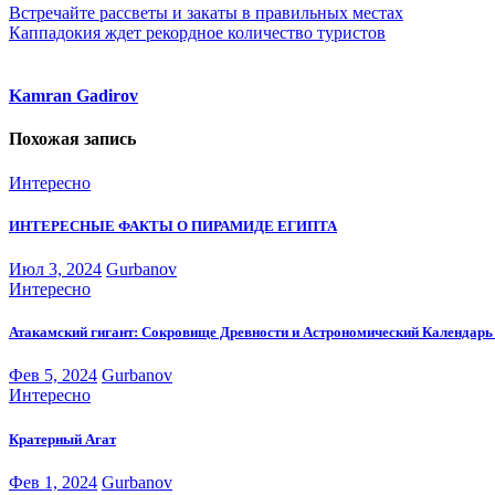
Навигация
Встречайте рассветы и закаты в правильных местах
Каппадокия ждет рекордное количество туристов
по
записям
Kamran Gadirov
Похожая запись
Интересно
ИНТЕРЕСНЫЕ ФАКТЫ О ПИРАМИДЕ ЕГИПТА
Июл 3, 2024
Gurbanov
Интересно
Атакамский гигант: Сокровище Древности и Астрономический Календар
Фев 5, 2024
Gurbanov
Интересно
Кратерный Агат
Фев 1, 2024
Gurbanov