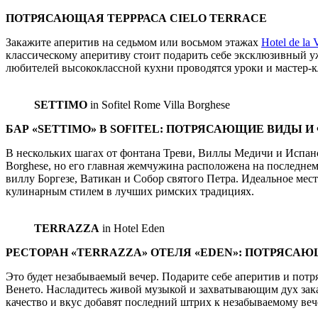
ПОТРЯСАЮЩАЯ ТЕРРРАСА
CIELO
TERRACE
Закажите аперитив на седьмом или восьмом этажах
Hotel de la V
классическому аперитиву стоит подарить себе эксклюзивный уж
любителей высококлассной кухни проводятся уроки и мастер-к
SETTIMO
in Sofitel Rome Villa Borghese
БАР «SETTIMO» В SOFITEL:
ПОТРЯСАЮЩИЕ ВИДЫ И
В нескольких шагах от фонтана Треви, Виллы Медичи и Испанск
Borghese, но его главная жемчужина расположена на последнем
виллу Боргезе, Ватикан и Собор святого Петра. Идеальное мест
кулинарным стилем в лучших римских традициях.
TERRAZZA
in Hotel Eden
РЕСТОРАН «TERRAZZA» ОТЕЛЯ «EDEN»:
ПОТРЯСАЮ
Это будет незабываемый вечер. Подарите себе аперитив и по
Венето. Насладитесь живой музыкой и захватывающим дух зак
качество и вкус добавят последний штрих к незабываемому веч