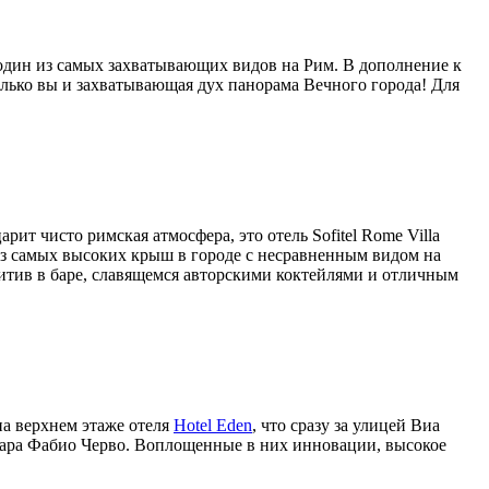
я один из самых захватывающих видов на Рим. В дополнение к
только вы и захватывающая дух панорама Вечного города! Для
т чисто римская атмосфера, это отель Sofitel Rome Villa
из самых высоких крыш в городе с несравненным видом на
итив в баре, славящемся
авторскими коктейлями и отличным
а верхнем этаже отеля
Hotel Eden
, что сразу за улицей Виа
вара Фабио Черво. Воплощенные в них инновации, высокое