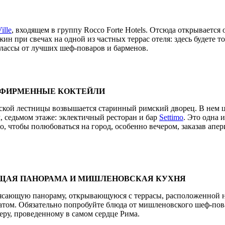
ille
, входящем в группу Rocco Forte Hotels. Отсюда открываетс
ин при свечах на одной из частных террас
отеля: здесь будете 
лассы от лучших шеф-поваров и барменов.
 ФИРМЕННЫЕ КОКТЕЙЛИ
ой лестницы возвышается старинный римский дворец. В нем цари
, седьмом этаже: эклектичный ресторан и бар
Settimo
. Это одна 
о, чтобы полюбоваться на город, особенно вечером, заказав апер
ЩАЯ ПАНОРАМА И МИШЛЕНОВСКАЯ КУХНЯ
трясающую панораму, открывающуюся с террасы, расположенной н
атом. Обязательно попробуйте блюда от мишленовского шеф-по
еру, проведенному в самом сердце Рима.