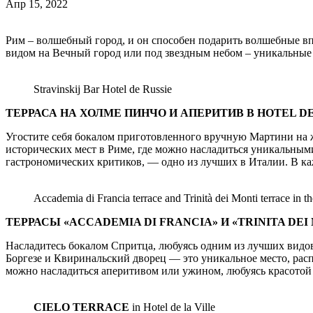
Апр 15, 2022
Рим – волшебный город, и он способен подарить волшебные в
видом на Вечный город или под звездным небом – уникальные м
Stravinskij Bar Hotel de Russie
ТЕРРАСА НА ХОЛМЕ ПИНЧО И АПЕРИТИВ В HOTEL DE
Угостите себя бокалом приготовленного вручную Мартини н
исторических мест в Риме, где можно насладиться уникальны
гастрономических критиков, — одно из лучших в Италии. В каж
Accademia di Francia terrace and Trinità dei Monti terrace in 
ТЕРРАСЫ «ACCADEMIA DI FRANCIA» И
«TRINITA DEI
Насладитесь бокалом Спритца, любуясь одним из лучших видо
Боргезе и Квиринальский дворец — это уникальное место, расп
можно насладиться аперитивом или ужином, любуясь красотой
CIELO TERRACE
in Hotel de la Ville