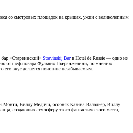
щиеся со смотровых площадок на крышах, ужин с великолепным
й бар «Старвинский»
Stravinskij Bar
в Hotel de Russie — одно из
Меню от шеф-повара Фульвио Пьеранжелини, по мнению
го его вкус делается поистине незабываемым.
и-Монти, Виллу Медичи, особняк Казина-Валадьер, Виллу
анца, создающих атмосферу этого фантастического места,