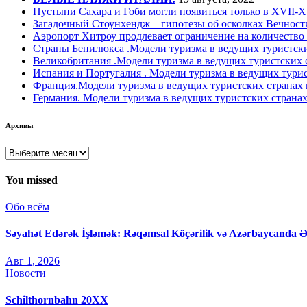
Пустыни Сахара и Гоби могли появиться только в XVII-XV
Загадочный Стоунхендж – гипотезы об осколках Вечност
Аэропорт Хитроу продлевает ограничение на количество
Страны Бенилюкса .Модели туризма в ведущих туристски
Великобритания .Модели туризма в ведущих туристских 
Испания и Португалия . Модели туризма в ведущих турис
Франция.Модели туризма в ведущих туристских странах
Германия. Модели туризма в ведущих туристских странах
Архивы
Архивы
You missed
Обо всём
Səyahət Edərək İşləmək: Rəqəmsal Köçərilik və Azərbaycanda 
Авг 1, 2026
Новости
Schilthornbahn 20XX