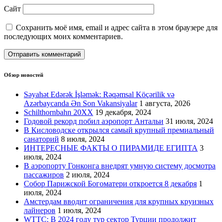
Сайт
Сохранить моё имя, email и адрес сайта в этом браузере для
последующих моих комментариев.
Обзор новостей
Səyahət Edərək İşləmək: Rəqəmsal Köçərilik və
Azərbaycanda Ən Son Vakansiyalar
1 августа, 2026
Schilthornbahn 20XX
19 декабря, 2024
Годовой рекорд побил аэропорт Антальи
31 июля, 2024
В Кисловодске открылся самый крупный премиальный
санаторий
8 июля, 2024
ИНТЕРЕСНЫЕ ФАКТЫ О ПИРАМИДЕ ЕГИПТА
3
июля, 2024
В аэропорту Гонконга внедрят умную систему досмотра
пассажиров
2 июля, 2024
Собор Парижской Богоматери откроется 8 декабря
1
июля, 2024
Амстердам вводит ограничения для крупных круизных
лайнеров
1 июля, 2024
WTTC: В 2024 году тур сектор Турции продолжит