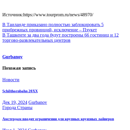
Источник:https://www.tourprom.ru/news/48970/
Навигация
В Таиланде приказано полностью заблокировать 5
прибрежных провинций, исключение – Пхукет
по
В Ташкенте за два года будут построены 66 гостиниц и 12
записям
торгово-развлекательных центров
Gurbanov
Похожая запись
Новости
Schilthornbahn 20XX
Дек 19, 2024
Gurbanov
Города
Страны
Амстердам вводит ограничения для крупных круизных лайнеров