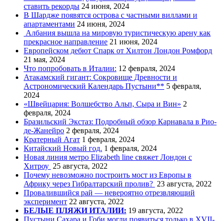
ставить рекорды
24 июня, 2024
В Шардже появятся острова с частными виллами и
апартаментами
24 июня, 2024
Албания вышла на мировую туристическую арену как
прекрасное направление
21 июня, 2024
Европейском дебют Спарк от Хилтон Лондон Ромфорд
21 мая, 2024
Что попробовать в Италии:
12 февраля, 2024
Атакамский гигант: Сокровище Древности и
Астрономический Календарь Пустыни**
5 февраля,
2024
«Швейцария: Волшебство Альп, Сыра и Вин»
2
февраля, 2024
Бразильский Экстаз: Подробный обзор Карнавала в Рио-
де-Жанейро
2 февраля, 2024
Кратерный Агат
1 февраля, 2024
Китайский Новый год.
1 февраля, 2024
Новая линия метро Elizabeth line свяжет Лондон с
Хитроу
25 августа, 2022
Почему невозможно построить мост из Европы в
Африку через Гибралтарский пролив?
23 августа, 2022
Провалившийся рай — невероятно отрезвляющий
эксперимент
22 августа, 2022
БЕЛЫЕ ПЛЯЖИ ИТАЛИИ:
19 августа, 2022
Пустыни Сахара и Гоби могли появиться только в XVII-