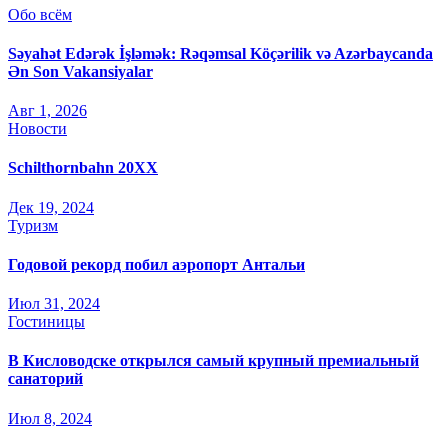
Обо всём
Səyahət Edərək İşləmək: Rəqəmsal Köçərilik və Azərbaycanda
Ən Son Vakansiyalar
Авг 1, 2026
Новости
Schilthornbahn 20XX
Дек 19, 2024
Туризм
Годовой рекорд побил аэропорт Антальи
Июл 31, 2024
Гостиницы
В Кисловодске открылся самый крупный премиальный
санаторий
Июл 8, 2024