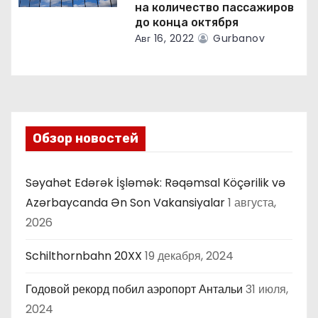
на количество пассажиров
до конца октября
Авг 16, 2022
Gurbanov
Обзор новостей
Səyahət Edərək İşləmək: Rəqəmsal Köçərilik və
Azərbaycanda Ən Son Vakansiyalar
1 августа,
2026
Schilthornbahn 20XX
19 декабря, 2024
Годовой рекорд побил аэропорт Антальи
31 июля,
2024