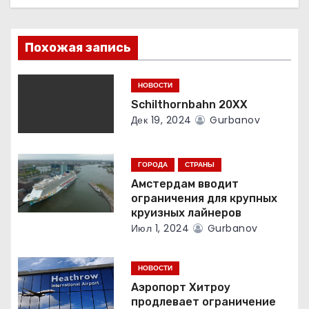
о
Похожая запись
з
а
НОВОСТИ
Schilthornbahn 20XX
п
Дек 19, 2024
Gurbanov
и
с
ГОРОДА
СТРАНЫ
Амстердам вводит
я
ограничения для крупных
круизных лайнеров
м
Июл 1, 2024
Gurbanov
НОВОСТИ
Аэропорт Хитроу
продлевает ограничение