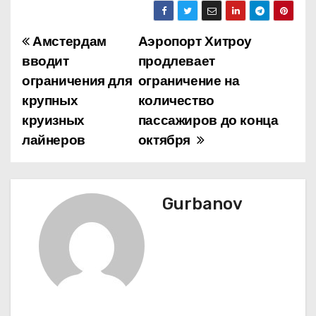
Амстердам
Аэропорт Хитроу
Н
вводит
продлевает
а
ограничения для
ограничение на
крупных
количество
в
круизных
пассажиров до конца
и
лайнеров
октября
г
а
Gurbanov
ц
и
я
п