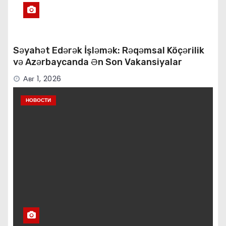
Səyahət Edərək İşləmək: Rəqəmsal Köçərilik
və Azərbaycanda Ən Son Vakansiyalar
Авг 1, 2026
НОВОСТИ