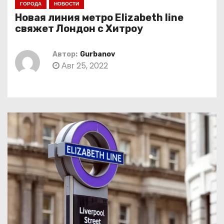
ГОРОДА
НОВОСТИ
о
Новая линия метро Elizabeth line
м
свяжет Лондон с Хитроу
у
Автор:
Gurbanov
Авг 25, 2022