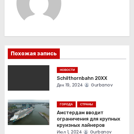
и
я
п
о
Похожая запись
з
а
НОВОСТИ
Schilthornbahn 20XX
п
Дек 19, 2024
Gurbanov
и
с
ГОРОДА
СТРАНЫ
Амстердам вводит
я
ограничения для крупных
круизных лайнеров
м
Июл 1, 2024
Gurbanov