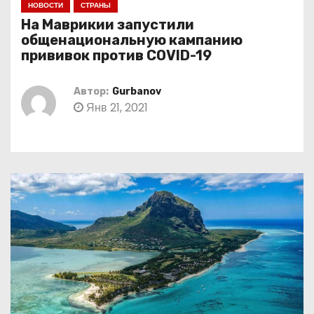
НОВОСТИ
СТРАНЫ
о
На Маврикии запустили
м
общенациональную кампанию
у
прививок против COVID-19
Автор:
Gurbanov
Янв 21, 2021