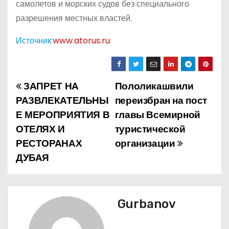
самолетов и морских судов без специального
разрешения местных властей.
Источник:
www.atorus.ru
ЗАПРЕТ НА
Пололикашвили
Н
РАЗВЛЕКАТЕЛЬНЫ
переизбран на пост
а
Е МЕРОПРИЯТИЯ В
главы Всемирной
ОТЕЛЯХ И
туристической
в
РЕСТОРАНАХ
организации
и
ДУБАЯ
г
а
Gurbanov
ц