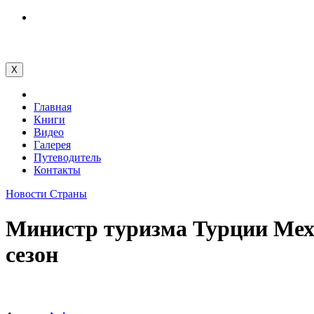
Перейти
к
содержимому
X
Главная
Книги
Видео
Галерея
Путеводитель
Контакты
Новости
Страны
Министр туризма Турции Мехм
сезон