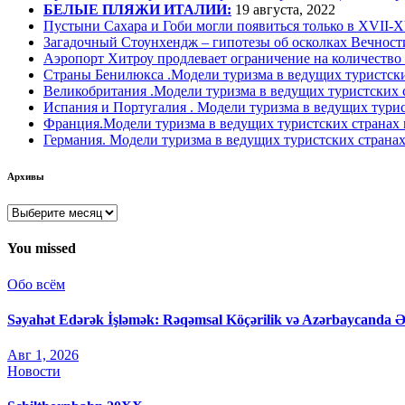
БЕЛЫЕ ПЛЯЖИ ИТАЛИИ:
19 августа, 2022
Пустыни Сахара и Гоби могли появиться только в XVII-XV
Загадочный Стоунхендж – гипотезы об осколках Вечност
Аэропорт Хитроу продлевает ограничение на количество
Страны Бенилюкса .Модели туризма в ведущих туристски
Великобритания .Модели туризма в ведущих туристских 
Испания и Португалия . Модели туризма в ведущих турис
Франция.Модели туризма в ведущих туристских странах
Германия. Модели туризма в ведущих туристских странах
Архивы
Архивы
You missed
Обо всём
Səyahət Edərək İşləmək: Rəqəmsal Köçərilik və Azərbaycanda 
Авг 1, 2026
Новости