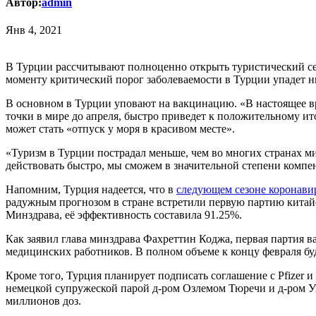
Автор:
admin
Янв 4, 2021
В Турции рассчитывают полноценно открыть туристический се
моменту критический порог заболеваемости в Турции упадет ни
В основном в Турции уповают на вакцинацию. «В настоящее вр
точки в мире до апреля, быстро приведет к положительному и
может стать «отпуск у моря в красивом месте».
«Туризм в Турции пострадал меньше, чем во многих странах м
действовать быстро, мы сможем в значительной степени комп
Напомним, Турция надеется, что в
следующем сезоне коронавир
радужным прогнозом в стране встретили первую партию китай
Минздрава, её эффективность составила 91.25%.
Как заявил глава минздрава Фахреттин Коджа, первая партия ва
медицинских работников. В полном объеме к концу февраля бу
Кроме того, Турция планирует подписать соглашение с Pfizer 
немецкой супружеской парой д-ром Озлемом Тюречи и д-ром Угу
миллионов доз.