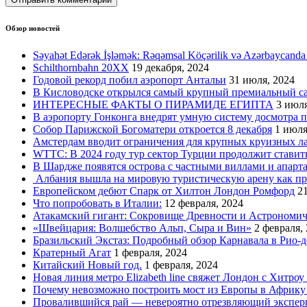
Обзор новостей
Səyahət Edərək İşləmək: Rəqəmsal Köçərilik və Azərbaycanda
Schilthornbahn 20XX
19 декабря, 2024
Годовой рекорд побил аэропорт Антальи
31 июля, 2024
В Кисловодске открылся самый крупный премиальный с
ИНТЕРЕСНЫЕ ФАКТЫ О ПИРАМИДЕ ЕГИПТА
3 июля
В аэропорту Гонконга внедрят умную систему досмотра 
Собор Парижской Богоматери откроется 8 декабря
1 июля
Амстердам вводит ограничения для крупных круизных л
WTTC: В 2024 году тур сектор Турции продолжит ставит
В Шардже появятся острова с частными виллами и апарт
Албания вышла на мировую туристическую арену как пр
Европейском дебют Спарк от Хилтон Лондон Ромфорд
21
Что попробовать в Италии:
12 февраля, 2024
Атакамский гигант: Сокровище Древности и Астрономи
«Швейцария: Волшебство Альп, Сыра и Вин»
2 февраля,
Бразильский Экстаз: Подробный обзор Карнавала в Рио-
Кратерный Агат
1 февраля, 2024
Китайский Новый год.
1 февраля, 2024
Новая линия метро Elizabeth line свяжет Лондон с Хитроу
Почему невозможно построить мост из Европы в Африку
Провалившийся рай — невероятно отрезвляющий экспер