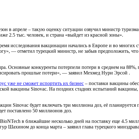
зон в апреле – такую оценку ситуации озвучил министр туризма
же 2.5 тыс. человек, и страна «выйдет из красной зоны».
емя исследования вакцинации начались в Европе и во многих ст
тогу», — отметил турецкий министр, не забыв предположить, ч
ира. Основные конкуренты потерпели потери в среднем на 88%,
енсировать прошлые потери», — заявил Мехмед Нури Эрсой .
ус уже не сможет испортить их бизнес
– поставки вакцины обес
ской вакцины Sinovac. На поздних стадиях испытаний вакцины,
кцин Sinovac будет включать три миллиона доз, её планируется 
дет поставлено 50 миллионов доз.
и BioNTech в ближайшие несколько дней на поставку еще 4.5 мил
р Шахином до конца марта – заявил глава турецкого минздрава.