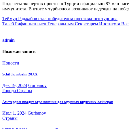
Подсчеты экспертов просты: в Турции официально 87 млн насел
иммунитета. В итоге у турбизнеса возникают надежды на побе
Навигация
Теймур Раджабов стал победителем престижного турнира
Талеб Рифаи назначен Генеральным Секретарем Института Все
по
записям
admin
Похожая запись
Новости
Schilthornbahn 20XX
Дек 19, 2024
Gurbanov
Города
Страны
Амстердам вводит ограничения для крупных круизных лайнеров
Июл 1, 2024
Gurbanov
Страны