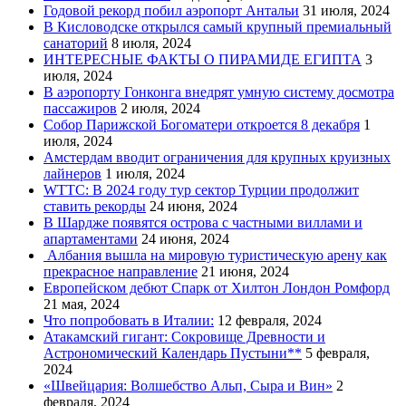
Годовой рекорд побил аэропорт Антальи
31 июля, 2024
В Кисловодске открылся самый крупный премиальный
санаторий
8 июля, 2024
ИНТЕРЕСНЫЕ ФАКТЫ О ПИРАМИДЕ ЕГИПТА
3
июля, 2024
В аэропорту Гонконга внедрят умную систему досмотра
пассажиров
2 июля, 2024
Собор Парижской Богоматери откроется 8 декабря
1
июля, 2024
Амстердам вводит ограничения для крупных круизных
лайнеров
1 июля, 2024
WTTC: В 2024 году тур сектор Турции продолжит
ставить рекорды
24 июня, 2024
В Шардже появятся острова с частными виллами и
апартаментами
24 июня, 2024
Албания вышла на мировую туристическую арену как
прекрасное направление
21 июня, 2024
Европейском дебют Спарк от Хилтон Лондон Ромфорд
21 мая, 2024
Что попробовать в Италии:
12 февраля, 2024
Атакамский гигант: Сокровище Древности и
Астрономический Календарь Пустыни**
5 февраля,
2024
«Швейцария: Волшебство Альп, Сыра и Вин»
2
февраля, 2024