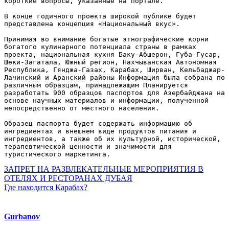
короткие вопросы, указанные на портале.

В конце годичного проекта широкой публике будет 
представлена ​​концепция «Национальный вкус».

Принимая во внимание богатые этнографические корни 
богатого кулинарного потенциала страны в рамках 
проекта, национальная кухня Баку-Абшерон, Губа-Гусар, 
Шеки-Загатала, Южный регион, Нахчыванская Автономная 
Республика, Гянджа-Газах, Карабах, Ширван, Кельбаджар-
Лачинский и Аранский районы Информация была собрана по 
различным образцам, принадлежащим Планируется 
разработать 900 образцов паспортов для Азербайджана на 
основе научных материалов и информации, полученной 
непосредственно от местного населения.

Образец паспорта будет содержать информацию об 
ингредиентах и ​​внешнем виде продуктов питания и 
ингредиентов, а также об их культурной, исторической, 
терапевтической ценности и значимости для 
туристического маркетинга.
Навигация
ЗАПРЕТ НА РАЗВЛЕКАТЕЛЬНЫЕ МЕРОПРИЯТИЯ В
ОТЕЛЯХ И РЕСТОРАНАХ ДУБАЯ
по
Где находится Карабах?
записям
Gurbanov