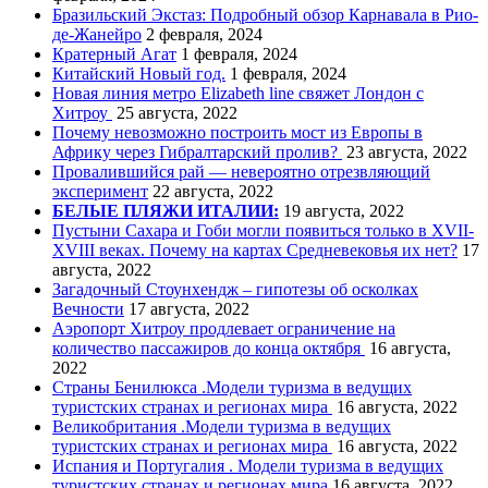
Бразильский Экстаз: Подробный обзор Карнавала в Рио-
де-Жанейро
2 февраля, 2024
Кратерный Агат
1 февраля, 2024
Китайский Новый год.
1 февраля, 2024
Новая линия метро Elizabeth line свяжет Лондон с
Хитроу
25 августа, 2022
Почему невозможно построить мост из Европы в
Африку через Гибралтарский пролив?
23 августа, 2022
Провалившийся рай — невероятно отрезвляющий
эксперимент
22 августа, 2022
БЕЛЫЕ ПЛЯЖИ ИТАЛИИ:
19 августа, 2022
Пустыни Сахара и Гоби могли появиться только в XVII-
XVIII веках. Почему на картах Средневековья их нет?
17
августа, 2022
Загадочный Стоунхендж – гипотезы об осколках
Вечности
17 августа, 2022
Аэропорт Хитроу продлевает ограничение на
количество пассажиров до конца октября
16 августа,
2022
Страны Бенилюкса .Модели туризма в ведущих
туристских странах и регионах мира
16 августа, 2022
Великобритания .Модели туризма в ведущих
туристских странах и регионах мира
16 августа, 2022
Испания и Португалия . Модели туризма в ведущих
туристских странах и регионах мира
16 августа, 2022