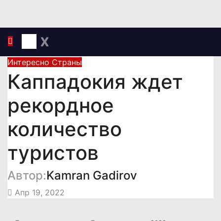
Перейти
к
содержимому
X
Интересно
Страны
Каппадокия ждет
рекордное
количество
туристов
Автор:
Kamran Gadirov
Апр 19, 2022