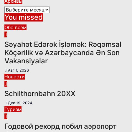
Архивы
Архивы
You missed
Обо всём
Səyahət Edərək İşləmək: Rəqəmsal
Köçərilik və Azərbaycanda Ən Son
Vakansiyalar
Авг 1, 2026
Новости
Schilthornbahn 20XX
Дек 19, 2024
Туризм
Годовой рекорд побил аэропорт