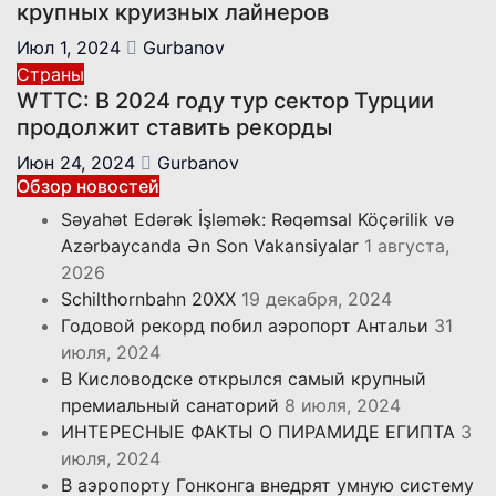
крупных круизных лайнеров
Июл 1, 2024
Gurbanov
Страны
WTTC: В 2024 году тур сектор Турции
продолжит ставить рекорды
Июн 24, 2024
Gurbanov
Обзор новостей
Səyahət Edərək İşləmək: Rəqəmsal Köçərilik və
Azərbaycanda Ən Son Vakansiyalar
1 августа,
2026
Schilthornbahn 20XX
19 декабря, 2024
Годовой рекорд побил аэропорт Антальи
31
июля, 2024
В Кисловодске открылся самый крупный
премиальный санаторий
8 июля, 2024
ИНТЕРЕСНЫЕ ФАКТЫ О ПИРАМИДЕ ЕГИПТА
3
июля, 2024
В аэропорту Гонконга внедрят умную систему