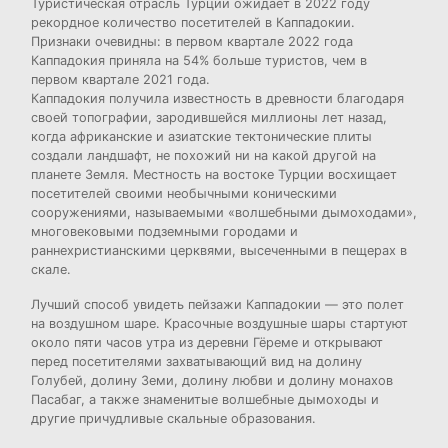
Туристическая отрасль Турции ожидает в 2022 году
рекордное количество посетителей в Каппадокии.
Признаки очевидны: в первом квартале 2022 года
Каппадокия приняла на 54% больше туристов, чем в
первом квартале 2021 года.
Каппадокия получила известность в древности благодаря
своей топографии, зародившейся миллионы лет назад,
когда африканские и азиатские тектонические плиты
создали ландшафт, не похожий ни на какой другой на
планете Земля. Местность на востоке Турции восхищает
посетителей своими необычными коническими
сооружениями, называемыми «волшебными дымоходами»,
многовековыми подземными городами и
раннехристианскими церквями, высеченными в пещерах в
скале.
Лучший способ увидеть пейзажи Каппадокии — это полет
на воздушном шаре. Красочные воздушные шары стартуют
около пяти часов утра из деревни Гёреме и открывают
перед посетителями захватывающий вид на долину
Голубей, долину Земи, долину любви и долину монахов
Пасабаг, а также знаменитые волшебные дымоходы и
другие причудливые скальные образования.