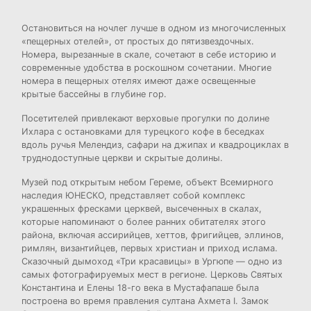
Остановиться на ночлег лучше в одном из многочисленных
«пещерных отелей», от простых до пятизвездочных.
Номера, вырезанные в скале, сочетают в себе историю и
современные удобства в роскошном сочетании. Многие
номера в пещерных отелях имеют даже освещенные
крытые бассейны в глубине гор.
Посетителей привлекают верховые прогулки по долине
Ихлара с остановками для турецкого кофе в беседках
вдоль ручья Мелендиз, сафари на джипах и квадроциклах в
труднодоступные церкви и скрытые долины.
Музей под открытым небом Гереме, объект Всемирного
наследия ЮНЕСКО, представляет собой комплекс
украшенных фресками церквей, высеченных в скалах,
которые напоминают о более ранних обитателях этого
района, включая ассирийцев, хеттов, фригийцев, эллинов,
римлян, византийцев, первых христиан и приход ислама.
Сказочный дымоход «Три красавицы» в Ургюпе — одно из
самых фотографируемых мест в регионе. Церковь Святых
Константина и Елены 18-го века в Мустафапаше была
построена во время правления султана Ахмета I. Замок