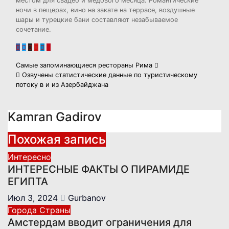
местом для свадеб и медового месяца. Романтические
ночи в пещерах, вино на закате на террасе, воздушные
шары и турецкие бани составляют незабываемое
сочетание.
Навигация
Самые запоминающиеся рестораны Рима
Озвучены статистические данные по туристическому
по
потоку в и из Азербайджана
записям
Kamran Gadirov
Похожая запись
Интересно
ИНТЕРЕСНЫЕ ФАКТЫ О ПИРАМИДЕ
ЕГИПТА
Июл 3, 2024
Gurbanov
Города
Страны
Амстердам вводит ограничения для