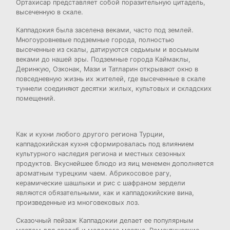
Ортахисар представляет собой поразительную цитадель,
высеченную в скале.
Каппадокия была заселена веками, часто под землей.
Многоуровневые подземные города, полностью
высеченные из скалы, датируются седьмым и восьмым
веками до нашей эры. Подземные города Каймаклы,
Деринкую, Озконак, Мази и Татларин открывают окно в
повседневную жизнь их жителей, где высеченные в скале
туннели соединяют десятки жилых, культовых и складских
помещений.
Как и кухни любого другого региона Турции,
каппадокийская кухня сформировалась под влиянием
культурного наследия региона и местных сезонных
продуктов. Вкуснейшее блюдо из яиц менемен дополняется
ароматным турецким чаем. Абрикосовое рагу,
керамические шашлыки и рис с шафраном зердели
являются обязательными, как и каппадокийские вина,
произведенные из многовековых лоз.
Сказочный пейзаж Каппадокии делает ее популярным