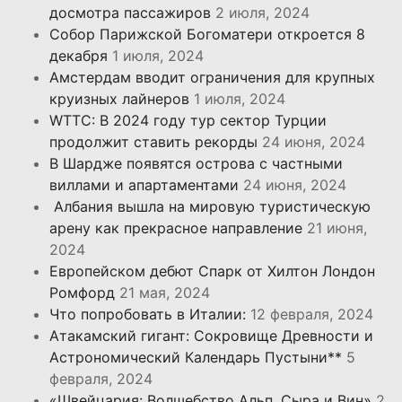
досмотра пассажиров
2 июля, 2024
Собор Парижской Богоматери откроется 8
декабря
1 июля, 2024
Амстердам вводит ограничения для крупных
круизных лайнеров
1 июля, 2024
WTTC: В 2024 году тур сектор Турции
продолжит ставить рекорды
24 июня, 2024
В Шардже появятся острова с частными
виллами и апартаментами
24 июня, 2024
Албания вышла на мировую туристическую
арену как прекрасное направление
21 июня,
2024
Европейском дебют Спарк от Хилтон Лондон
Ромфорд
21 мая, 2024
Что попробовать в Италии:
12 февраля, 2024
Атакамский гигант: Сокровище Древности и
Астрономический Календарь Пустыни**
5
февраля, 2024
«Швейцария: Волшебство Альп, Сыра и Вин»
2