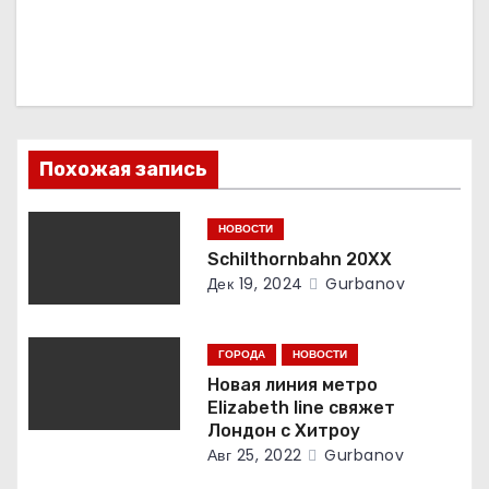
я
п
о
з
Похожая запись
а
НОВОСТИ
п
Schilthornbahn 20XX
и
Дек 19, 2024
Gurbanov
с
ГОРОДА
НОВОСТИ
я
Новая линия метро
Elizabeth line свяжет
м
Лондон с Хитроу
Авг 25, 2022
Gurbanov