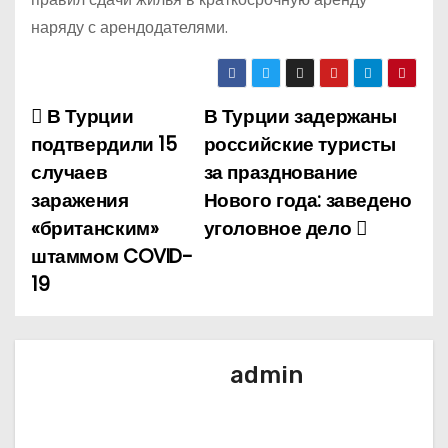
наряду с арендодателями.
В Турции
В Турции задержаны
Н
подтвердили 15
российские туристы
а
случаев
за празднование
заражения
Нового года: заведено
в
«британским»
уголовное дело
и
штаммом COVID-
19
г
а
ц
admin
и