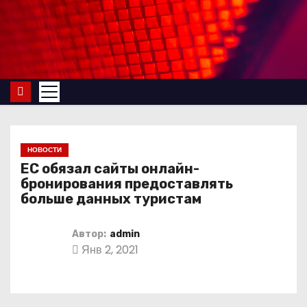
П
е
р
е
й
т
и
к
НОВОСТИ
с
ЕС обязал сайты онлайн-
о
бронирования предоставлять
больше данных туристам
д
е
Автор:
admin
р
Янв 2, 2021
ж
и
м