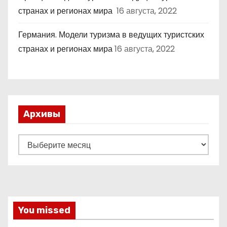
странах и регионах мира
16 августа, 2022
Германия. Модели туризма в ведущих туристских
странах и регионах мира
16 августа, 2022
Архивы
А
р
х
и
в
You missed
ы