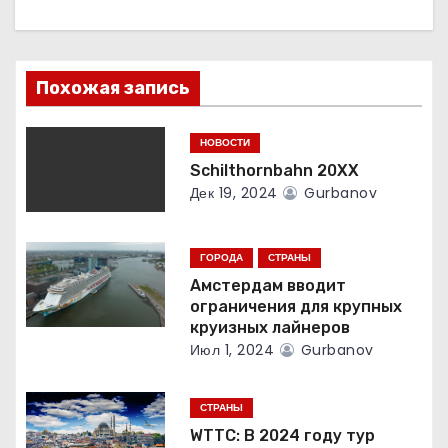
я
п
о
Похожая запись
з
НОВОСТИ
а
Schilthornbahn 20XX
Дек 19, 2024
Gurbanov
п
и
ГОРОДА
СТРАНЫ
с
Амстердам вводит
ограничения для крупных
я
круизных лайнеров
Июл 1, 2024
Gurbanov
м
СТРАНЫ
WTTC: В 2024 году тур