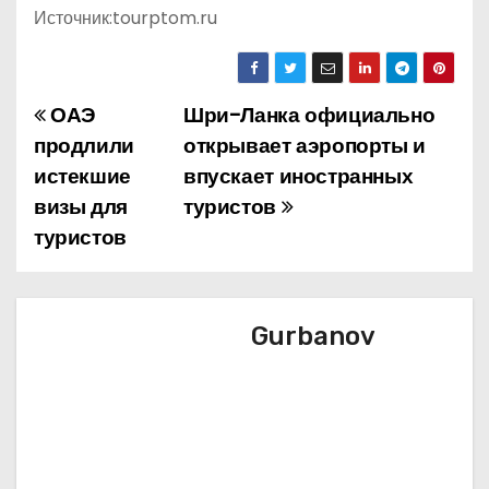
Источник:tourptom.ru
ОАЭ
Шри-Ланка официально
Н
продлили
открывает аэропорты и
а
истекшие
впускает иностранных
визы для
туристов
в
туристов
и
г
Gurbanov
а
ц
и