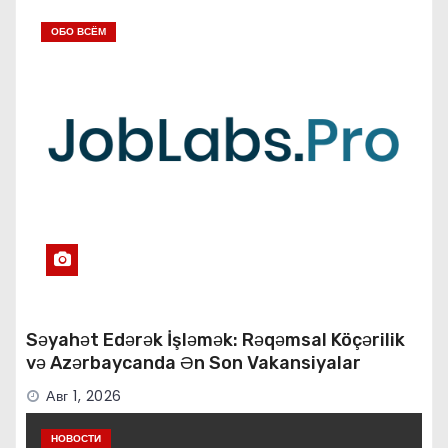
ОБО ВСЁМ
Səyahət Edərək İşləmək: Rəqəmsal Köçərilik
və Azərbaycanda Ən Son Vakansiyalar
Авг 1, 2026
НОВОСТИ