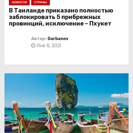
НОВОСТИ
СТРАНЫ
о
В Таиланде приказано полностью
м
заблокировать 5 прибрежных
у
провинций, исключение – Пхукет
Автор:
Gurbanov
Янв 6, 2021