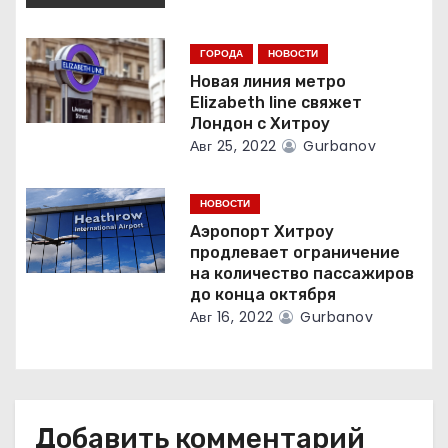
и
с
ГОРОДА
НОВОСТИ
Новая линия метро
я
Elizabeth line свяжет
Лондон с Хитроу
м
Авг 25, 2022
Gurbanov
НОВОСТИ
Аэропорт Хитроу
продлевает ограничение
на количество пассажиров
до конца октября
Авг 16, 2022
Gurbanov
Добавить комментарий