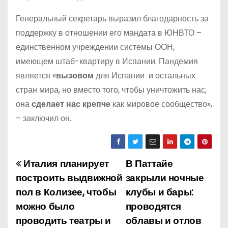
Генеральный секретарь выразил благодарность за
поддержку в отношении его мандата в ЮНВТО –
единственном учреждении системы ООН,
имеющем штаб-квартиру в Испании. Пандемия
является «
вызовом
для Испании и остальных
стран мира, но вместо того, чтобы уничтожить нас,
она
сделает нас крепче
как мировое сообщество»,
– заключил он.
Италия планирует
В Паттайе
Н
построить выдвижной
закрыли ночные
а
пол в Колизее, чтобы
клубы и бары:
можно было
проводятся
в
проводить театры и
облавы и отлов