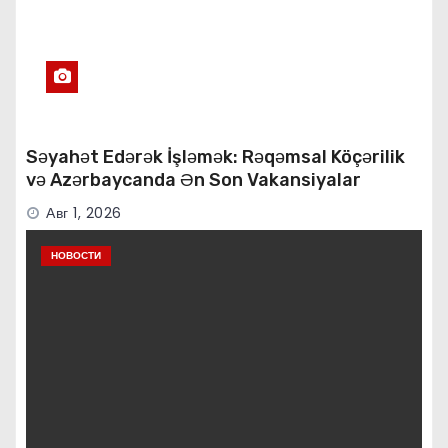
Səyahət Edərək İşləmək: Rəqəmsal Köçərilik
və Azərbaycanda Ən Son Vakansiyalar
Авг 1, 2026
НОВОСТИ