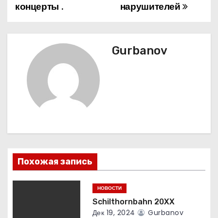
и
концерты .
нарушителей
г
а
Gurbanov
ц
и
я
п
о
Похожая запись
з
а
НОВОСТИ
Schilthornbahn 20XX
п
Дек 19, 2024
Gurbanov