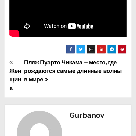
Пляж Пуэрто Чикама – место, где
Н
Жен
рождаются самые длинные волны
а
щин
в мире
а
в
и
г
Gurbanov
а