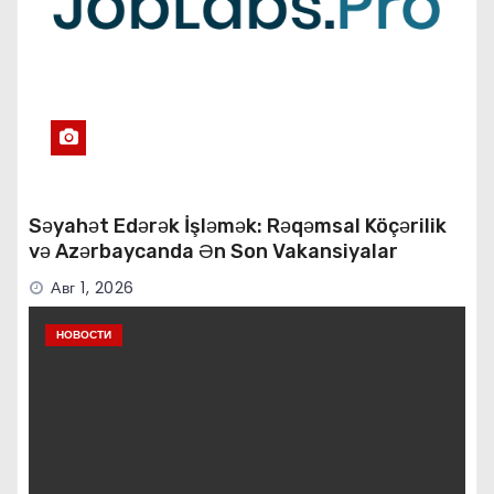
Səyahət Edərək İşləmək: Rəqəmsal Köçərilik
və Azərbaycanda Ən Son Vakansiyalar
Авг 1, 2026
НОВОСТИ