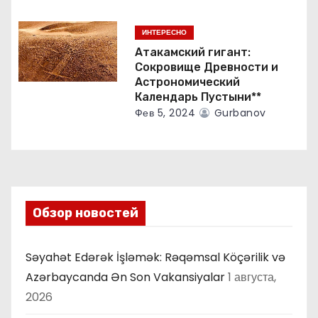
м
ИНТЕРЕСНО
Атакамский гигант:
Сокровище Древности и
Астрономический
Календарь Пустыни**
Фев 5, 2024
Gurbanov
Обзор новостей
Səyahət Edərək İşləmək: Rəqəmsal Köçərilik və
Azərbaycanda Ən Son Vakansiyalar
1 августа,
2026