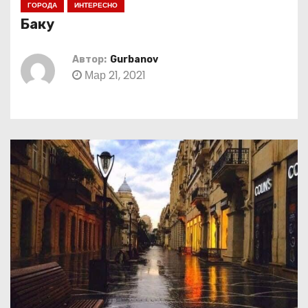
ГОРОДА
ИНТЕРЕСНО
о
Баку
м
у
Автор:
Gurbanov
Мар 21, 2021