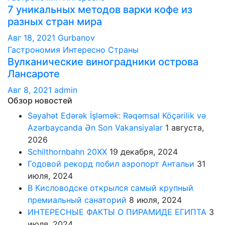
7 уникальных методов варки кофе из
разных стран мира
Авг 18, 2021
Gurbanov
Гастрономия
Интересно
Страны
Вулканические виноградники острова
Лансароте
Авг 8, 2021
admin
Обзор новостей
Səyahət Edərək İşləmək: Rəqəmsal Köçərilik və
Azərbaycanda Ən Son Vakansiyalar
1 августа,
2026
Schilthornbahn 20XX
19 декабря, 2024
Годовой рекорд побил аэропорт Антальи
31
июля, 2024
В Кисловодске открылся самый крупный
премиальный санаторий
8 июля, 2024
ИНТЕРЕСНЫЕ ФАКТЫ О ПИРАМИДЕ ЕГИПТА
3
июля, 2024