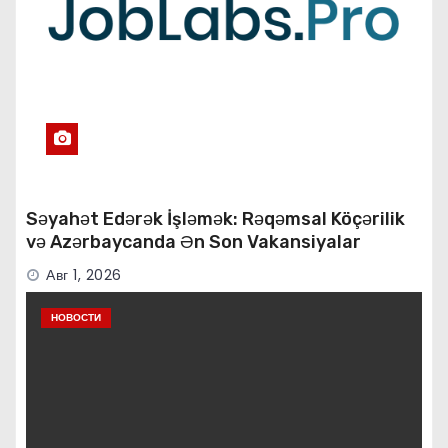
Səyahət Edərək İşləmək: Rəqəmsal Köçərilik
və Azərbaycanda Ən Son Vakansiyalar
Авг 1, 2026
НОВОСТИ