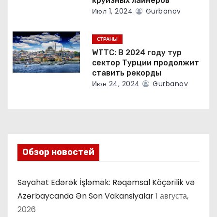
круизных лайнеров
м
Июл 1, 2024
Gurbanov
СТРАНЫ
WTTC: В 2024 году тур
сектор Турции продолжит
ставить рекорды
Июн 24, 2024
Gurbanov
Обзор новостей
Səyahət Edərək İşləmək: Rəqəmsal Köçərilik və
Azərbaycanda Ən Son Vakansiyalar
1 августа,
2026