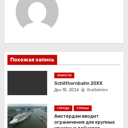
ц
и
я
п
о
Похожая запись
з
а
НОВОСТИ
Schilthornbahn 20XX
п
Дек 19, 2024
Gurbanov
и
с
ГОРОДА
СТРАНЫ
Амстердам вводит
я
ограничения для крупных