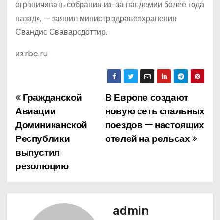
ограничивать собрания из-за пандемии более года
назад», — заявил министр здравоохранения
Свандис Сваварсдоттир.
из:rbc.ru
Гражданской
В Европе создают
Н
Авиации
новую сеть спальных
а
Доминиканской
поездов — настоящих
Республики
отелей на рельсах
в
выпустил
и
резолюцию
г
а
admin