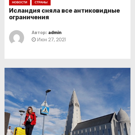
НОВОСТИ
СТРАНЫ
о
Исландия сняла все антиковидные
м
ограничения
у
Автор:
admin
Июн 27, 2021