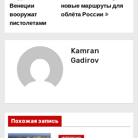
Венеции
новые маршруты для
а
вооружат
облёта России
пистолетами
в
и
г
Kamran
Gadirov
а
ц
и
я
п
Похожая запись
о
ИНТЕРЕСНО