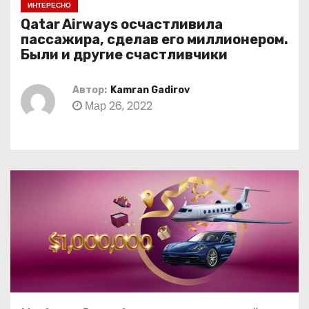
ИНТЕРЕСНО
о
Qatar Airways oсчастливила
м
пассажира, сделав его миллионером.
у
Были и другие счастливчики
Автор:
Kamran Gadirov
Мар 26, 2022