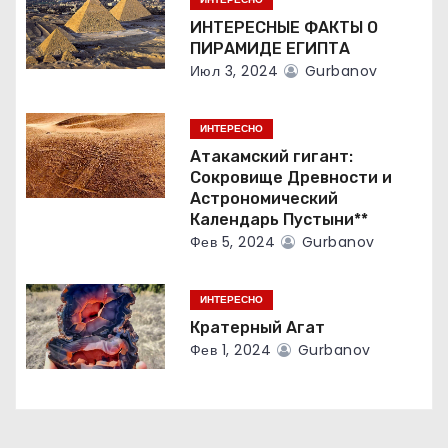
з
ИНТЕРЕСНЫЕ ФАКТЫ О
а
ПИРАМИДЕ ЕГИПТА
Июл 3, 2024
Gurbanov
п
и
ИНТЕРЕСНО
Атакамский гигант:
с
Сокровище Древности и
Астрономический
я
Календарь Пустыни**
Фев 5, 2024
Gurbanov
м
ИНТЕРЕСНО
Кратерный Агат
Фев 1, 2024
Gurbanov