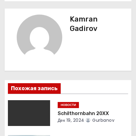
и
г
Kamran
Gadirov
а
ц
и
я
п
Похожая запись
о
НОВОСТИ
з
Schilthornbahn 20XX
а
Дек 19, 2024
Gurbanov
п