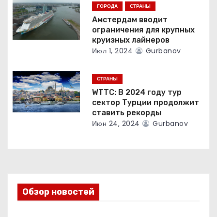
ГОРОДА
СТРАНЫ
и
Амстердам вводит
ограничения для крупных
с
круизных лайнеров
Июл 1, 2024
Gurbanov
я
м
СТРАНЫ
WTTC: В 2024 году тур
сектор Турции продолжит
ставить рекорды
Июн 24, 2024
Gurbanov
Обзор новостей