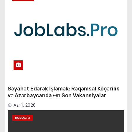
Səyahət Edərək İşləmək: Rəqəmsal Köçərilik
və Azərbaycanda Ən Son Vakansiyalar
Авг 1, 2026
НОВОСТИ