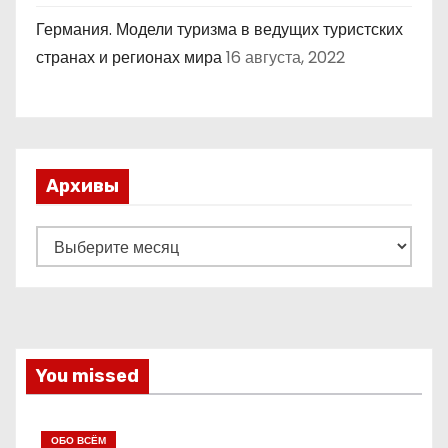
Германия. Модели туризма в ведущих туристских
странах и регионах мира
16 августа, 2022
Архивы
А
р
х
и
в
You missed
ы
ОБО ВСЁМ