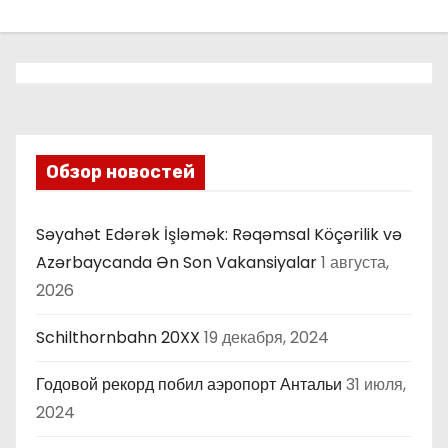
о
м
у
Обзор новостей
Səyahət Edərək İşləmək: Rəqəmsal Köçərilik və
Azərbaycanda Ən Son Vakansiyalar
1 августа,
2026
Schilthornbahn 20XX
19 декабря, 2024
Годовой рекорд побил аэропорт Антальи
31 июля,
2024