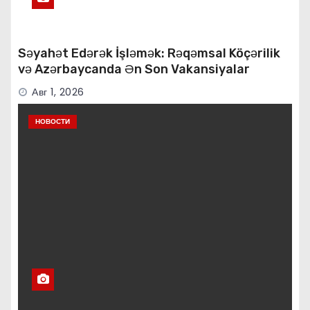
Səyahət Edərək İşləmək: Rəqəmsal Köçərilik
və Azərbaycanda Ən Son Vakansiyalar
Авг 1, 2026
НОВОСТИ