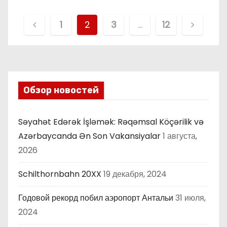
П
1
2
3
…
12
а
г
и
Обзор новостей
н
Səyahət Edərək İşləmək: Rəqəmsal Köçərilik və
а
Azərbaycanda Ən Son Vakansiyalar
1 августа,
ц
2026
и
Schilthornbahn 20XX
19 декабря, 2024
я
Годовой рекорд побил аэропорт Антальи
31 июля,
2024
з