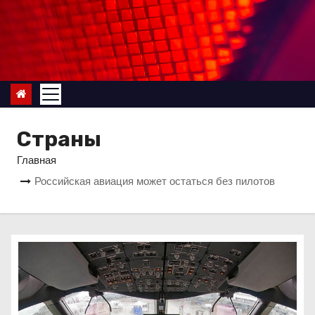
П
е
р
е
й
т
и
Страны
к
Главная
с
Российская авиация может остаться без пилотов
о
д
е
р
ж
и
м