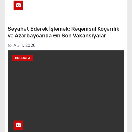
Səyahət Edərək İşləmək: Rəqəmsal Köçərilik
və Azərbaycanda Ən Son Vakansiyalar
Авг 1, 2026
НОВОСТИ