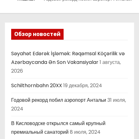
Обзор новостей
Səyahət Edərək İşləmək: Rəqəmsal Köçərilik və
Azərbaycanda Ən Son Vakansiyalar
1 августа,
2026
Schilthornbahn 20XX
19 декабря, 2024
Годовой рекорд побил аэропорт Антальи
31 июля,
2024
В Кисловодске открылся самый крупный
премиальный санаторий
8 июля, 2024