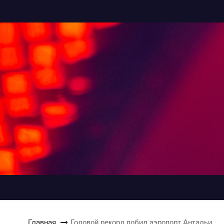
Главная
Годовой рекорд побил аэропорт Антальи