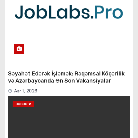
Səyahət Edərək İşləmək: Rəqəmsal Köçərilik
və Azərbaycanda Ən Son Vakansiyalar
Авг 1, 2026
НОВОСТИ