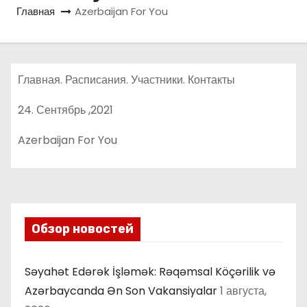
о
Главная
Azerbaijan For You
м
у
Главная. Расписания. Участники. Контакты
24. Сентябрь ,2021
Azerbaijan For You
Обзор новостей
Səyahət Edərək İşləmək: Rəqəmsal Köçərilik və
Azərbaycanda Ən Son Vakansiyalar
1 августа,