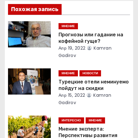
Похожая запись
п
о
МНЕНИЕ
Прогнозы или гадание на
з
кофейной гуще?
Апр 19, 2022
Kamran
а
Gadirov
п
МНЕНИЕ
НОВОСТИ
и
Турецкие отели неминуемо
с
пойдут на скидки
Апр 15, 2022
Kamran
я
Gadirov
м
ИНТЕРЕСНО
МНЕНИЕ
Мнение эксперта:
Перспективы развития