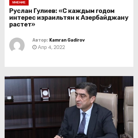
МНЕНИЕ
о
Руслан Гулиев: «С каждым годом
м
интерес израильтян к Азербайджану
у
растет»
Автор:
Kamran Gadirov
Апр 4, 2022