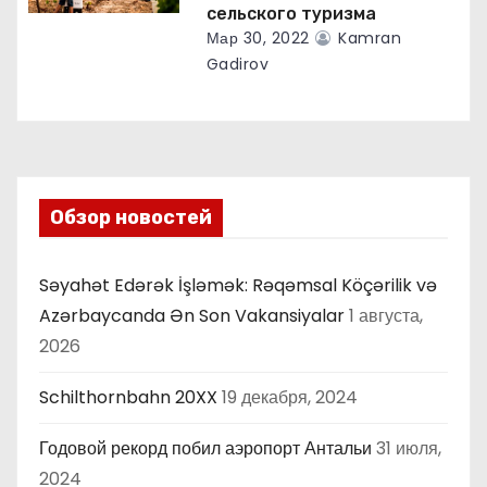
сельского туризма
Мар 30, 2022
Kamran
Gadirov
Обзор новостей
Səyahət Edərək İşləmək: Rəqəmsal Köçərilik və
Azərbaycanda Ən Son Vakansiyalar
1 августа,
2026
Schilthornbahn 20XX
19 декабря, 2024
Годовой рекорд побил аэропорт Антальи
31 июля,
2024