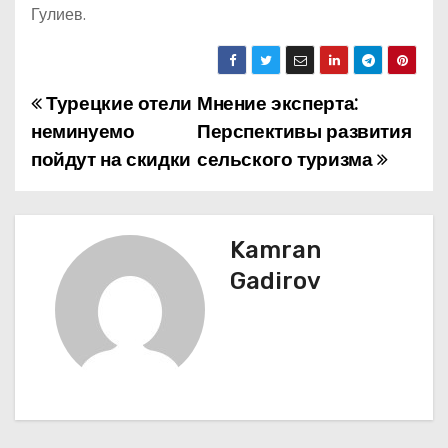
Гулиев.
Турецкие отели
Мнение эксперта:
Н
неминуемо
Перспективы развития
а
пойдут на скидки
сельского туризма
в
и
Kamran
г
Gadirov
а
ц
и
я