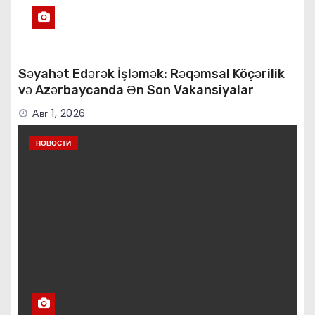
Səyahət Edərək İşləmək: Rəqəmsal Köçərilik
və Azərbaycanda Ən Son Vakansiyalar
Авг 1, 2026
НОВОСТИ