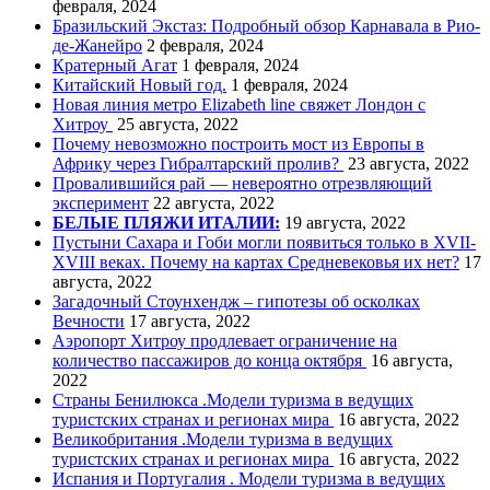
февраля, 2024
Бразильский Экстаз: Подробный обзор Карнавала в Рио-
де-Жанейро
2 февраля, 2024
Кратерный Агат
1 февраля, 2024
Китайский Новый год.
1 февраля, 2024
Новая линия метро Elizabeth line свяжет Лондон с
Хитроу
25 августа, 2022
Почему невозможно построить мост из Европы в
Африку через Гибралтарский пролив?
23 августа, 2022
Провалившийся рай — невероятно отрезвляющий
эксперимент
22 августа, 2022
БЕЛЫЕ ПЛЯЖИ ИТАЛИИ:
19 августа, 2022
Пустыни Сахара и Гоби могли появиться только в XVII-
XVIII веках. Почему на картах Средневековья их нет?
17
августа, 2022
Загадочный Стоунхендж – гипотезы об осколках
Вечности
17 августа, 2022
Аэропорт Хитроу продлевает ограничение на
количество пассажиров до конца октября
16 августа,
2022
Страны Бенилюкса .Модели туризма в ведущих
туристских странах и регионах мира
16 августа, 2022
Великобритания .Модели туризма в ведущих
туристских странах и регионах мира
16 августа, 2022
Испания и Португалия . Модели туризма в ведущих