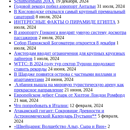
Schilthornbahn 20XX
19 декабря, 2024
Годовой рекорд побил аэропорт Антальи
31 июля, 2024
В Кисловодске открылся самый крупный премиальный
санаторий
8 июля, 2024
ИНТЕРЕСНЫЕ ФАКТЫ О ПИРАМИДЕ ЕГИПТА
3
июля, 2024
В аэропорту Гонконга внедрят умную систему досмотра
пассажиров
2 июля, 2024
Собор Парижской Богоматери откроется 8 декабря
1
июля, 2024
Амстердам вводит ограничения для крупных круизных
лайнеров
1 июля, 2024
WTTC: В 2024 году тур сектор Турции продолжит
ставить рекорды
24 июня, 2024
В Шардже появятся острова с частными виллами и
апартаментами
24 июня, 2024
Албания вышла на мировую туристическую арену как
прекрасное направление
21 июня, 2024
Европейском дебют Спарк от Хилтон Лондон Ромфорд
21 мая, 2024
Что попробовать в Италии:
12 февраля, 2024
Атакамский гигант: Сокровище Древности и
Астрономический Календарь Пустыни**
5 февраля,
2024
«Швейцария: Волшебство Альп, Сыра и Вин»
2