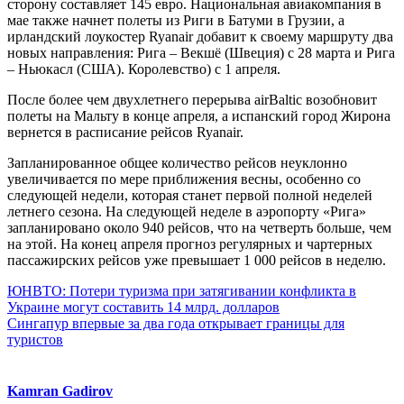
сторону составляет 145 евро. Национальная авиакомпания в
мае также начнет полеты из Риги в Батуми в Грузии, а
ирландский лоукостер Ryanair добавит к своему маршруту два
новых направления: Рига – Векшё (Швеция) с 28 марта и Рига
– Ньюкасл (США). Королевство) с 1 апреля.
После более чем двухлетнего перерыва airBaltic возобновит
полеты на Мальту в конце апреля, а испанский город Жирона
вернется в расписание рейсов Ryanair.
Запланированное общее количество рейсов неуклонно
увеличивается по мере приближения весны, особенно со
следующей недели, которая станет первой полной неделей
летнего сезона. На следующей неделе в аэропорту «Рига»
запланировано около 940 рейсов, что на четверть больше, чем
на этой. На конец апреля прогноз регулярных и чартерных
пассажирских рейсов уже превышает 1 000 рейсов в неделю.
Навигация
ЮНВТО: Потери туризма при затягивании конфликта в
Украине могут составить 14 млрд. долларов
по
Сингапур впервые за два года открывает границы для
записям
туристов
Kamran Gadirov