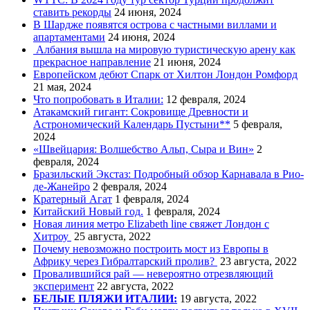
ставить рекорды
24 июня, 2024
В Шардже появятся острова с частными виллами и
апартаментами
24 июня, 2024
Албания вышла на мировую туристическую арену как
прекрасное направление
21 июня, 2024
Европейском дебют Спарк от Хилтон Лондон Ромфорд
21 мая, 2024
Что попробовать в Италии:
12 февраля, 2024
Атакамский гигант: Сокровище Древности и
Астрономический Календарь Пустыни**
5 февраля,
2024
«Швейцария: Волшебство Альп, Сыра и Вин»
2
февраля, 2024
Бразильский Экстаз: Подробный обзор Карнавала в Рио-
де-Жанейро
2 февраля, 2024
Кратерный Агат
1 февраля, 2024
Китайский Новый год.
1 февраля, 2024
Новая линия метро Elizabeth line свяжет Лондон с
Хитроу
25 августа, 2022
Почему невозможно построить мост из Европы в
Африку через Гибралтарский пролив?
23 августа, 2022
Провалившийся рай — невероятно отрезвляющий
эксперимент
22 августа, 2022
БЕЛЫЕ ПЛЯЖИ ИТАЛИИ:
19 августа, 2022