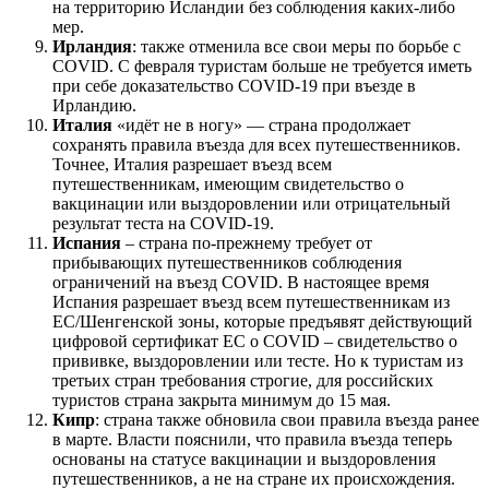
на территорию Исландии без соблюдения каких-либо
мер.
Ирландия
: также отменила все свои меры по борьбе с
COVID. С февраля туристам больше не требуется иметь
при себе доказательство COVID-19 при въезде в
Ирландию.
Италия
«идёт не в ногу» — страна продолжает
сохранять правила въезда для всех путешественников.
Точнее, Италия разрешает въезд всем
путешественникам, имеющим свидетельство о
вакцинации или выздоровлении или отрицательный
результат теста на COVID-19.
Испания
– страна по-прежнему требует от
прибывающих путешественников соблюдения
ограничений на въезд COVID. В настоящее время
Испания разрешает въезд всем путешественникам из
ЕС/Шенгенской зоны, которые предъявят действующий
цифровой сертификат ЕС о COVID – свидетельство о
прививке, выздоровлении или тесте. Но к туристам из
третьих стран требования строгие, для российских
туристов страна закрыта минимум до 15 мая.
Кипр
: страна также обновила свои правила въезда ранее
в марте. Власти пояснили, что правила въезда теперь
основаны на статусе вакцинации и выздоровления
путешественников, а не на стране их происхождения.