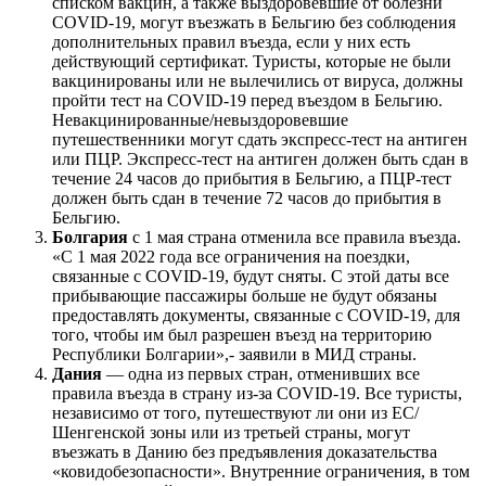
списком вакцин, а также выздоровевшие от болезни
COVID-19, могут въезжать в Бельгию без соблюдения
дополнительных правил въезда, если у них есть
действующий сертификат. Туристы, которые не были
вакцинированы или не вылечились от вируса, должны
пройти тест на COVID-19 перед въездом в Бельгию.
Невакцинированные/невыздоровевшие
путешественники могут сдать экспресс-тест на антиген
или ПЦР. Экспресс-тест на антиген должен быть сдан в
течение 24 часов до прибытия в Бельгию, а ПЦР-тест
должен быть сдан в течение 72 часов до прибытия в
Бельгию.
Болгария
с 1 мая страна отменила все правила въезда.
«С 1 мая 2022 года все ограничения на поездки,
связанные с COVID-19, будут сняты. С этой даты все
прибывающие пассажиры больше не будут обязаны
предоставлять документы, связанные с COVID-19, для
того, чтобы им был разрешен въезд на территорию
Республики Болгарии»,- заявили в МИД страны.
Дания
— одна из первых стран, отменивших все
правила въезда в страну из-за COVID-19. Все туристы,
независимо от того, путешествуют ли они из ЕС/
Шенгенской зоны или из третьей страны, могут
въезжать в Данию без предъявления доказательства
«ковидобезопасности». Внутренние ограничения, в том