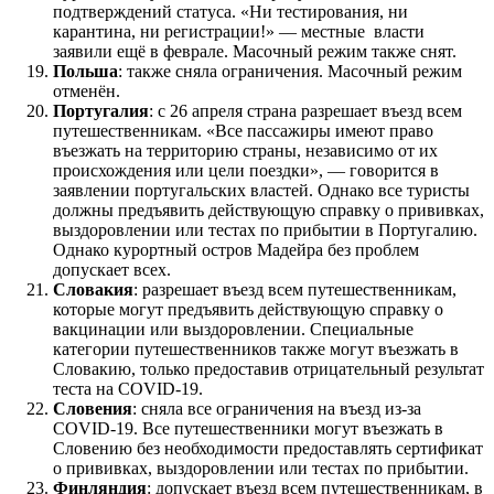
подтверждений статуса. «Ни тестирования, ни
карантина, ни регистрации!» — местные власти
заявили ещё в феврале. Масочный режим также снят.
Польша
: также сняла ограничения. Масочный режим
отменён.
Португалия
: с 26 апреля страна разрешает въезд всем
путешественникам. «Все пассажиры имеют право
въезжать на территорию страны, независимо от их
происхождения или цели поездки», — говорится в
заявлении португальских властей. Однако все туристы
должны предъявить действующую справку о прививках,
выздоровлении или тестах по прибытии в Португалию.
Однако курортный остров Мадейра без проблем
допускает всех.
Словакия
: разрешает въезд всем путешественникам,
которые могут предъявить действующую справку о
вакцинации или выздоровлении. Специальные
категории путешественников также могут въезжать в
Словакию, только предоставив отрицательный результат
теста на COVID-19.
Словения
: сняла все ограничения на въезд из-за
COVID-19. Все путешественники могут въезжать в
Словению без необходимости предоставлять сертификат
о прививках, выздоровлении или тестах по прибытии.
Финляндия
: допускает въезд всем путешественникам, в