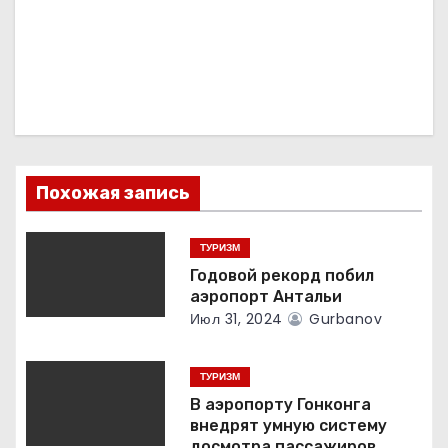
а
ц
и
я
п
Похожая запись
о
ТУРИЗМ
з
Годовой рекорд побил
а
аэропорт Антальи
Июл 31, 2024
Gurbanov
п
и
ТУРИЗМ
В аэропорту Гонконга
с
внедрят умную систему
досмотра пассажиров