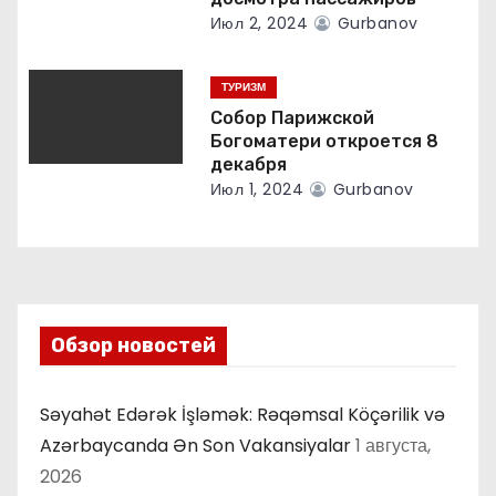
я
Июл 2, 2024
Gurbanov
м
ТУРИЗМ
Собор Парижской
Богоматери откроется 8
декабря
Июл 1, 2024
Gurbanov
Обзор новостей
Səyahət Edərək İşləmək: Rəqəmsal Köçərilik və
Azərbaycanda Ən Son Vakansiyalar
1 августа,
2026