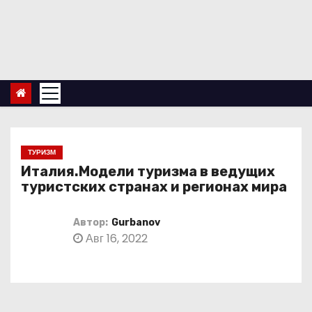
П
е
р
е
й
т
и
к
ТУРИЗМ
с
Италия.Модели туризма в ведущих
о
туристских странах и регионах мира
д
е
Автор:
Gurbanov
Авг 16, 2022
р
ж
и
м