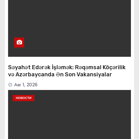
Səyahət Edərək İşləmək: Rəqəmsal Köçərilik
və Azərbaycanda Ən Son Vakansiyalar
Авг 1, 2026
НОВОСТИ