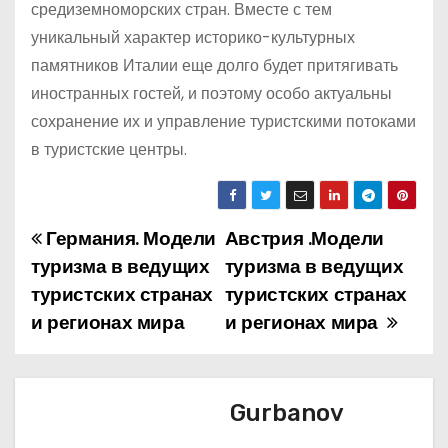
средиземноморских стран. Вместе с тем
уникальный характер историко-культурных
памятников Италии еще долго будет притягивать
иностранных гостей, и поэтому особо актуальны
сохранение их и управление туристскими потоками
в туристские центры.
Германия. Модели
Австрия .Модели
Н
туризма в ведущих
туризма в ведущих
а
туристских странах
туристских странах
и регионах мира
и регионах мира
в
и
г
Gurbanov