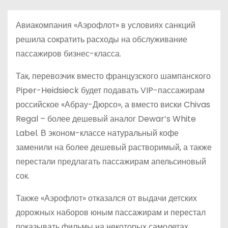
о
м
Авиакомпания «Аэрофлот» в условиях санкций
у
решила сократить расходы на обслуживание
пассажиров бизнес-класса.
Так, перевозчик вместо французского шампанского
Piper-Heidsieck будет подавать VIP-пассажирам
российское «Абрау-Дюрсо», а вместо виски Chivas
Regal – более дешевый аналог Dewar’s White
Label. В эконом-классе натуральный кофе
заменили на более дешевый растворимый, а также
перестали предлагать пассажирам апельсиновый
сок.
Также «Аэрофлот» отказался от выдачи детских
дорожных наборов юным пассажирам и перестал
показывать фильмы на некоторых самолетах