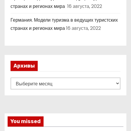
странах и регионах мира
16 августа, 2022
Германия. Модели туризма в ведущих туристских
странах и регионах мира
16 августа, 2022
Архивы
А
р
х
и
в
You missed
ы