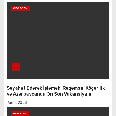
ОБО ВСЁМ
Səyahət Edərək İşləmək: Rəqəmsal Köçərilik
və Azərbaycanda Ən Son Vakansiyalar
Авг 1, 2026
НОВОСТИ