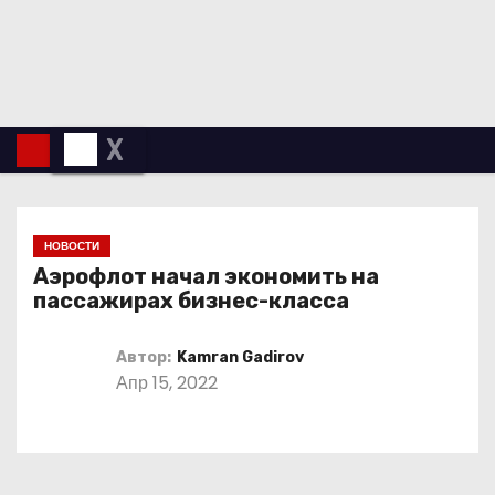
П
е
р
е
й
X
т
и
к
НОВОСТИ
с
Аэрофлот начал экономить на
о
пассажирах бизнес-класса
д
е
Автор:
Kamran Gadirov
Апр 15, 2022
р
ж
и
м