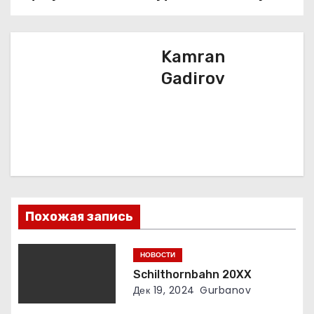
в
и
Kamran
г
Gadirov
а
ц
и
я
Похожая запись
п
о
НОВОСТИ
Schilthornbahn 20XX
з
Дек 19, 2024
Gurbanov
а