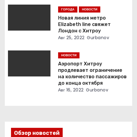
п
ГОРОДА
НОВОСТИ
Новая линия метро
и
Elizabeth line свяжет
Лондон с Хитроу
с
Авг 25, 2022
Gurbanov
я
НОВОСТИ
м
Аэропорт Хитроу
продлевает ограничение
на количество пассажиров
до конца октября
Авг 16, 2022
Gurbanov
Обзор новостей