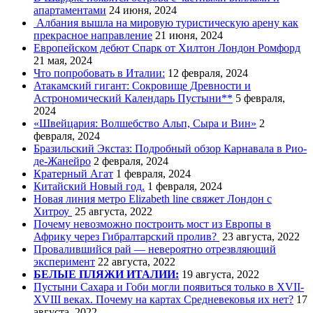
апартаментами
24 июня, 2024
Албания вышла на мировую туристическую арену как
прекрасное направление
21 июня, 2024
Европейском дебют Спарк от Хилтон Лондон Ромфорд
21 мая, 2024
Что попробовать в Италии:
12 февраля, 2024
Атакамский гигант: Сокровище Древности и
Астрономический Календарь Пустыни**
5 февраля,
2024
«Швейцария: Волшебство Альп, Сыра и Вин»
2
февраля, 2024
Бразильский Экстаз: Подробный обзор Карнавала в Рио-
де-Жанейро
2 февраля, 2024
Кратерный Агат
1 февраля, 2024
Китайский Новый год.
1 февраля, 2024
Новая линия метро Elizabeth line свяжет Лондон с
Хитроу
25 августа, 2022
Почему невозможно построить мост из Европы в
Африку через Гибралтарский пролив?
23 августа, 2022
Провалившийся рай — невероятно отрезвляющий
эксперимент
22 августа, 2022
БЕЛЫЕ ПЛЯЖИ ИТАЛИИ:
19 августа, 2022
Пустыни Сахара и Гоби могли появиться только в XVII-
XVIII веках. Почему на картах Средневековья их нет?
17
августа, 2022