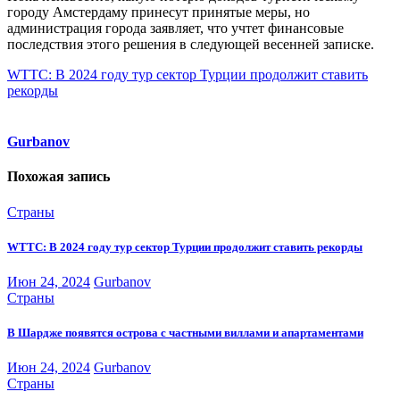
городу Амстердаму принесут принятые меры, но
администрация города заявляет, что учтет финансовые
последствия этого решения в следующей весенней записке.
Навигация
WTTC: В 2024 году тур сектор Турции продолжит ставить
рекорды
по
записям
Gurbanov
Похожая запись
Страны
WTTC: В 2024 году тур сектор Турции продолжит ставить рекорды
Июн 24, 2024
Gurbanov
Страны
В Шардже появятся острова с частными виллами и апартаментами
Июн 24, 2024
Gurbanov
Страны