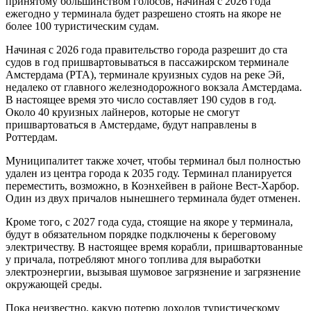
принятому большинством голосов, начиная с 2026 года
ежегодно у терминала будет разрешено стоять на якоре не
более 100 туристическим судам.
Начиная с 2026 года правительство города разрешит до ста
судов в год пришвартовываться в пассажирском терминале
Амстердама (PTA), терминале круизных судов на реке Эй,
недалеко от главного железнодорожного вокзала Амстердама.
В настоящее время это число составляет 190 судов в год.
Около 40 круизных лайнеров, которые не смогут
пришвартоваться в Амстердаме, будут направлены в
Роттердам.
Муниципалитет также хочет, чтобы терминал был полностью
удален из центра города к 2035 году. Терминал планируется
переместить, возможно, в Коэнхейвен в районе Вест-Харбор.
Один из двух причалов нынешнего терминала будет отменен.
Кроме того, с 2027 года суда, стоящие на якоре у терминала,
будут в обязательном порядке подключены к береговому
электричеству. В настоящее время корабли, пришвартованные
у причала, потребляют много топлива для выработки
электроэнергии, вызывая шумовое загрязнение и загрязнение
окружающей среды.
Пока неизвестно, какую потерю доходов туристическому