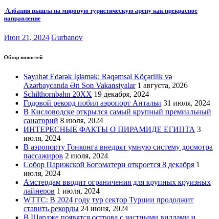
Албания вышла на мировую туристическую арену как прекрасное
направление
Июн 21, 2024
Gurbanov
Обзор новостей
Səyahət Edərək İşləmək: Rəqəmsal Köçərilik və
Azərbaycanda Ən Son Vakansiyalar
1 августа, 2026
Schilthornbahn 20XX
19 декабря, 2024
Годовой рекорд побил аэропорт Антальи
31 июля, 2024
В Кисловодске открылся самый крупный премиальный
санаторий
8 июля, 2024
ИНТЕРЕСНЫЕ ФАКТЫ О ПИРАМИДЕ ЕГИПТА
3
июля, 2024
В аэропорту Гонконга внедрят умную систему досмотра
пассажиров
2 июля, 2024
Собор Парижской Богоматери откроется 8 декабря
1
июля, 2024
Амстердам вводит ограничения для крупных круизных
лайнеров
1 июля, 2024
WTTC: В 2024 году тур сектор Турции продолжит
ставить рекорды
24 июня, 2024
В Шардже появятся острова с частными виллами и