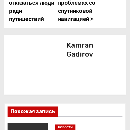
а
отказаться люди
проблемах со
ради
спутниковой
в
путешествий
навигацией
и
г
Kamran
а
Gadirov
ц
и
я
п
о
Похожая запись
з
НОВОСТИ