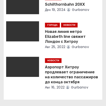
а
Schilthornbahn 20XX
Дек 19, 2024
Gurbanov
п
и
ГОРОДА
НОВОСТИ
с
Новая линия метро
Elizabeth line свяжет
я
Лондон с Хитроу
Авг 25, 2022
Gurbanov
м
НОВОСТИ
Аэропорт Хитроу
продлевает ограничение
на количество пассажиров
до конца октября
Авг 16, 2022
Gurbanov