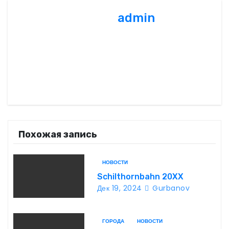
г
admin
а
ц
и
я
п
о
Похожая запись
з
НОВОСТИ
а
Schilthornbahn 20XX
Дек 19, 2024
Gurbanov
п
и
ГОРОДА
НОВОСТИ