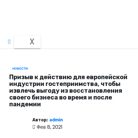
П
е
р
е
й
X
т
и
к
НОВОСТИ
с
Призыв к действию для европейской
о
индустрии гостеприимства, чтобы
д
извлечь выгоду из восстановления
своего бизнеса во время и после
е
пандемии
р
ж
Автор:
admin
и
Фев 8, 2021
м