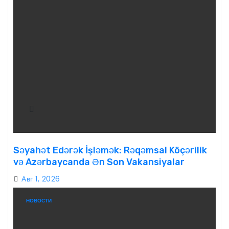
Səyahət Edərək İşləmək: Rəqəmsal Köçərilik
və Azərbaycanda Ən Son Vakansiyalar
Авг 1, 2026
НОВОСТИ