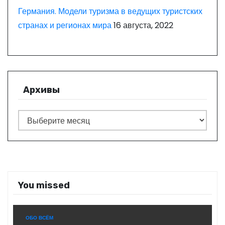
Германия. Модели туризма в ведущих туристских
странах и регионах мира
16 августа, 2022
Архивы
А
р
х
и
в
You missed
ы
ОБО ВСЁМ