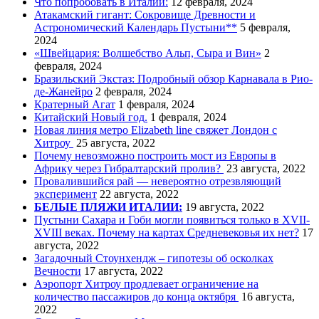
Что попробовать в Италии:
12 февраля, 2024
Атакамский гигант: Сокровище Древности и
Астрономический Календарь Пустыни**
5 февраля,
2024
«Швейцария: Волшебство Альп, Сыра и Вин»
2
февраля, 2024
Бразильский Экстаз: Подробный обзор Карнавала в Рио-
де-Жанейро
2 февраля, 2024
Кратерный Агат
1 февраля, 2024
Китайский Новый год.
1 февраля, 2024
Новая линия метро Elizabeth line свяжет Лондон с
Хитроу
25 августа, 2022
Почему невозможно построить мост из Европы в
Африку через Гибралтарский пролив?
23 августа, 2022
Провалившийся рай — невероятно отрезвляющий
эксперимент
22 августа, 2022
БЕЛЫЕ ПЛЯЖИ ИТАЛИИ:
19 августа, 2022
Пустыни Сахара и Гоби могли появиться только в XVII-
XVIII веках. Почему на картах Средневековья их нет?
17
августа, 2022
Загадочный Стоунхендж – гипотезы об осколках
Вечности
17 августа, 2022
Аэропорт Хитроу продлевает ограничение на
количество пассажиров до конца октября
16 августа,
2022