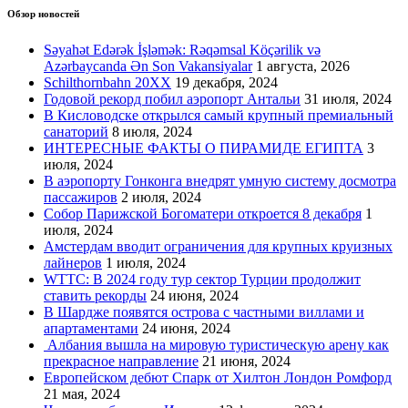
Обзор новостей
Səyahət Edərək İşləmək: Rəqəmsal Köçərilik və
Azərbaycanda Ən Son Vakansiyalar
1 августа, 2026
Schilthornbahn 20XX
19 декабря, 2024
Годовой рекорд побил аэропорт Антальи
31 июля, 2024
В Кисловодске открылся самый крупный премиальный
санаторий
8 июля, 2024
ИНТЕРЕСНЫЕ ФАКТЫ О ПИРАМИДЕ ЕГИПТА
3
июля, 2024
В аэропорту Гонконга внедрят умную систему досмотра
пассажиров
2 июля, 2024
Собор Парижской Богоматери откроется 8 декабря
1
июля, 2024
Амстердам вводит ограничения для крупных круизных
лайнеров
1 июля, 2024
WTTC: В 2024 году тур сектор Турции продолжит
ставить рекорды
24 июня, 2024
В Шардже появятся острова с частными виллами и
апартаментами
24 июня, 2024
Албания вышла на мировую туристическую арену как
прекрасное направление
21 июня, 2024
Европейском дебют Спарк от Хилтон Лондон Ромфорд
21 мая, 2024