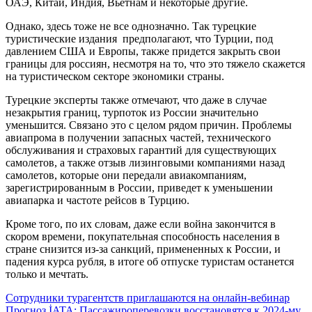
ОАЭ, Китай, Индия, Вьетнам и некоторые другие.
Однако, здесь тоже не все однозначно. Так турецкие
туристические издания предполагают, что Турции, под
давлением США и Европы, также придется закрыть свои
границы для россиян, несмотря на то, что это тяжело скажется
на туристическом секторе экономики страны.
Турецкие эксперты также отмечают, что даже в случае
незакрытия границ, турпоток из России значительно
уменьшится. Связано это с целом рядом причин. Проблемы
авиапрома в получении запасных частей, технического
обслуживания и страховых гарантий для существующих
самолетов, а также отзыв лизинговыми компаниями назад
самолетов, которые они передали авиакомпаниям,
зарегистрированным в России, приведет к уменьшении
авиапарка и частоте рейсов в Турцию.
Кроме того, по их словам, даже если война закончится в
скором времени, покупательная способность населения в
стране снизится из-за санкций, примененных к России, и
падения курса рубля, в итоге об отпуске туристам останется
только и мечтать.
Навигация
Сотрудники турагентств приглашаются на онлайн-вебинар
Прогноз İATA: Пассажироперевозки восстановятся к 2024-му