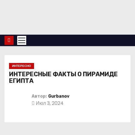
П
е
р
е
й
т
и
к
ИНТЕРЕСНО
с
ИНТЕРЕСНЫЕ ФАКТЫ О ПИРАМИДЕ
о
ЕГИПТА
д
е
Автор:
Gurbanov
Июл 3, 2024
р
ж
и
м