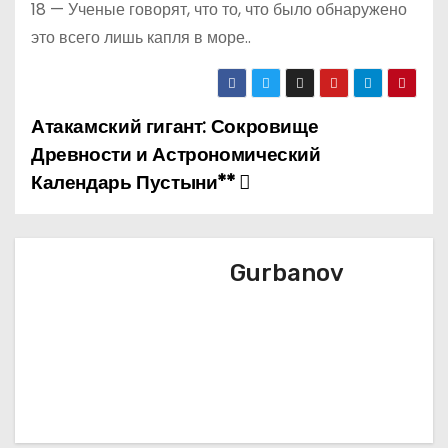
18 — Ученые говорят, что то, что было обнаружено
это всего лишь капля в море..
Атакамский гигант: Сокровище
Н
Древности и Астрономический
а
Календарь Пустыни**
в
и
Gurbanov
г
а
ц
и