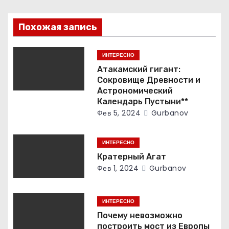
я
Похожая запись
п
о
ИНТЕРЕСНО
Атакамский гигант:
з
Сокровище Древности и
Астрономический
а
Календарь Пустыни**
Фев 5, 2024
Gurbanov
п
и
ИНТЕРЕСНО
с
Кратерный Агат
Фев 1, 2024
Gurbanov
я
м
ИНТЕРЕСНО
Почему невозможно
построить мост из Европы