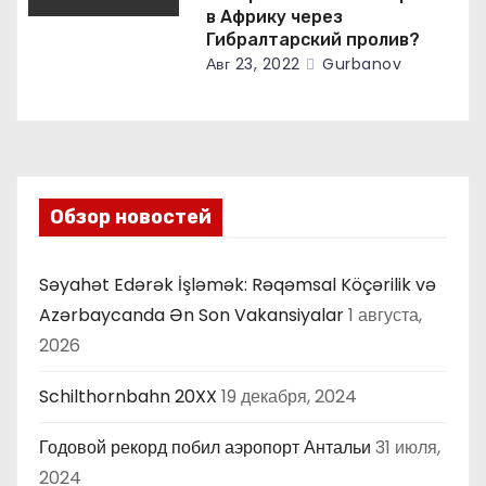
в Африку через
Гибралтарский пролив?
Авг 23, 2022
Gurbanov
Обзор новостей
Səyahət Edərək İşləmək: Rəqəmsal Köçərilik və
Azərbaycanda Ən Son Vakansiyalar
1 августа,
2026
Schilthornbahn 20XX
19 декабря, 2024
Годовой рекорд побил аэропорт Антальи
31 июля,
2024