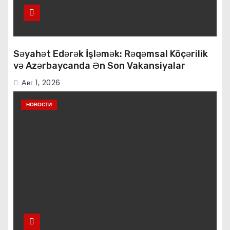
Səyahət Edərək İşləmək: Rəqəmsal Köçərilik
və Azərbaycanda Ən Son Vakansiyalar
Авг 1, 2026
НОВОСТИ